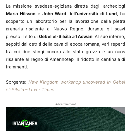
La missione svedese-egiziana diretta dagli archeologi
Maria Nilsson
e
John Ward
dell’
università di Lund
, ha
scoperto un laboratorio per la lavorazione della pietra
arenaria risalente al Nuovo Regno, durante gli scavi
presso il sito di
Gebel el-Silsila
ad
Aswan
. Al suo interno,
sepolti dai detriti della cava di epoca romana, vari reperti
tra cui due sfingi ancora allo stato grezzo e un naos
risalente al regno di Amenhotep III ridotto in centinaia di
frammenti.
Sorgente:
New Kingdom workshop uncovered in Gebel
el-Silsila – Luxor Times
Advertisement