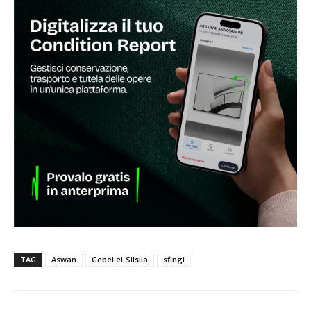
TAG
Aswan
Gebel el-Silsila
sfingi