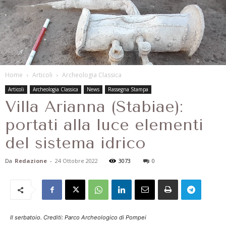
Home
Articoli
Archeologia Classica
Articoli
Archeologia Classica
News
Rassegna Stampa
Villa Arianna (Stabiae):
portati alla luce elementi
del sistema idrico
Da
Redazione
-
24 Ottobre 2022
3073
0
Il serbatoio. Crediti: Parco Archeologico di Pompei