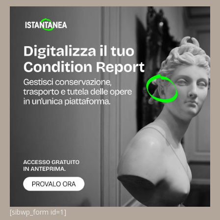
[sibwp_form id=1]