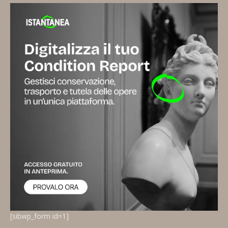
[sibwp_form id=1]