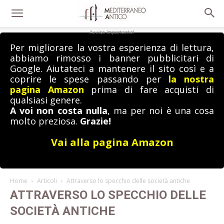
Avviso importante!
Per migliorare la vostra esperienza di lettura,
abbiamo rimosso i banner pubblicitari di
Google. Aiutateci a mantenere il sito così e a
coprire le spese passando per
la nostra
pagina Amazon
prima di fare acquisti di
qualsiasi genere.
A voi non costa nulla
, ma per noi è una cosa
molto preziosa.
Grazie!
Vai alla pagina Amazon
Home
Articoli
Attraverso lo specchio delle società antiche
ATTRAVERSO LO SPECCHIO DELLE
SOCIETÀ ANTICHE