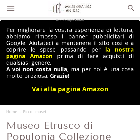
Avviso importante!
Per migliorare la vostra esperienza di lettura,
abbiamo rimosso i banner pubblicitari di
Google. Aiutateci a mantenere il sito così e a
coprire le spese passando per
la nostra
pagina Amazon
prima di fare acquisti di
qualsiasi genere.
A voi non costa nulla
, ma per noi è una cosa
molto preziosa.
Grazie!
Vai alla pagina Amazon
Home
Piccoli musei
Museo Etrusco di
Populonia Collezione