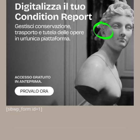
[sibwp_form id=1]