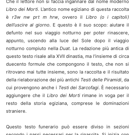
Che il lettore non si faccia ingannare dal nome moderno
Libro dei Morti
. L’antico nome egiziano di questa raccolta
è
r3w nw prt m hrw
, ovvero il
Libro (o i capitoli)
dell
’
uscire al giorno
. E questo è il suo scopo: aiutare il
defunto nel suo viaggio notturno per poter rinascere,
appunto, uscendo alla luce del Sole dopo il viaggio
notturno compiuto nella
Duat
. La redazione più antica di
questo testo risale alla XVII dinastia, ma l’insieme di circa
duecento formule che compongono il testo, che non si
ritrovano mai tutte insieme, sono la raccolta e il risultato
della rielaborazione dei più antichi
Testi delle Piramidi
, da
cui provengono anche i
Testi dei Sarcofagi
. È necessario
aggiungere che il
Libro dei Morti
rimane in voga per il
resto della storia egiziana, comprese le dominazioni
straniere.
Questo testo funerario può essere diviso in sezioni
secondo i passi necessari per la rinascita. Si inizia con