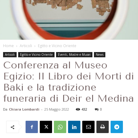
Home
Articoli
Egitto e Vicino Oriente
Articoli
Egitto e Vicino Oriente
Eventi, Mostre e Musei
News
Conferenza al Museo
Egizio: Il Libro dei Morti di
Baki e la tradizione
funeraria di Deir el Medina
Da
Chiara Lombardi
-
25 Maggio 2022
432
0