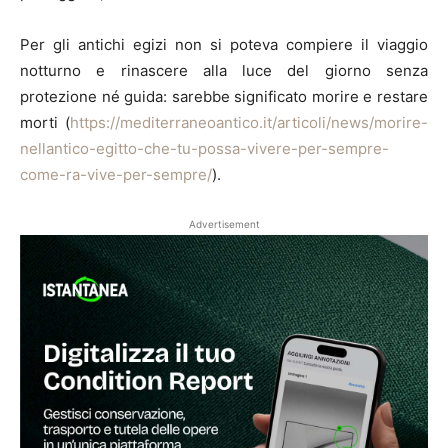
Per gli antichi egizi non si poteva compiere il viaggio
notturno e rinascere alla luce del giorno senza
protezione né guida: sarebbe significato morire e restare
morti (
https://mediterraneoantico.it/articoli/news/morire-
nellantico-egitto-che-tu-possa-vivere-per-sempre-
come-ra-vive-per-sempre/
).
Advertisement