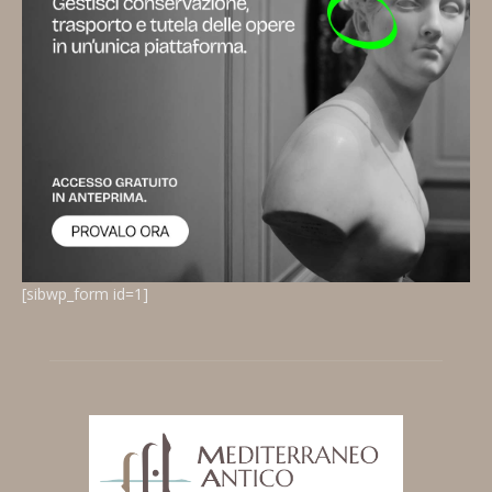
[sibwp_form id=1]