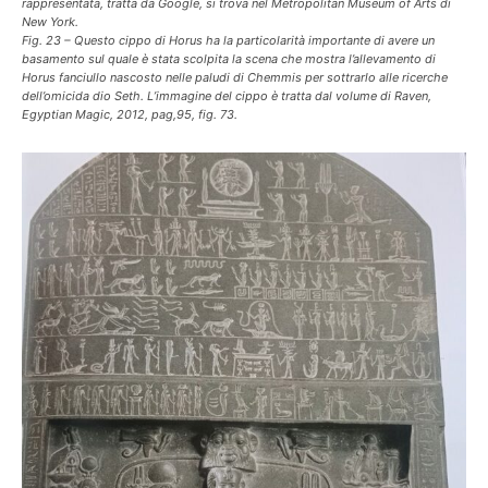
rappresentata, tratta da Google, si trova nel Metropolitan Museum of Arts di
New York.
Fig. 23 – Questo cippo di Horus ha la particolarità importante di avere un
basamento sul quale è stata scolpita la scena che mostra l’allevamento di
Horus fanciullo nascosto nelle paludi di Chemmis per sottrarlo alle ricerche
dell’omicida dio Seth. L’immagine del cippo è tratta dal volume di Raven,
Egyptian Magic, 2012, pag,95, fig. 73.