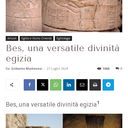
Articoli
Egitto e Vicino Oriente
Egittologia
Bes, una versatile divinità
egizia
Da
Gilberto Modonesi
-
27 Luglio 2024
1666
0
1
Bes, una versatile divinità egizia