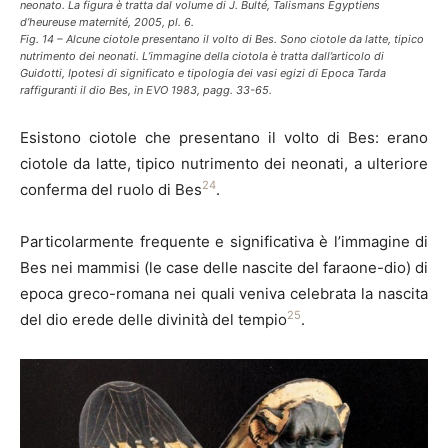
neonato. La figura è tratta dal volume di J. Bulté, Talismans Egyptiens
d’heureuse maternité, 2005, pl. 6.
Fig. 14 – Alcune ciotole presentano il volto di Bes. Sono ciotole da latte, tipico
nutrimento dei neonati. L’immagine della ciotola è tratta dall’articolo di
Guidotti, Ipotesi di significato e tipologia dei vasi egizi di Epoca Tarda
raffiguranti il dio Bes, in EVO 1983, pagg. 33-65.
Esistono ciotole che presentano il volto di Bes: erano
ciotole da latte, tipico nutrimento dei neonati, a ulteriore
24
conferma del ruolo di Bes
.
Particolarmente frequente e significativa è l’immagine di
Bes nei mammisi (le case delle nascite del faraone-dio) di
epoca greco-romana nei quali veniva celebrata la nascita
25
del dio erede delle divinità del tempio
.