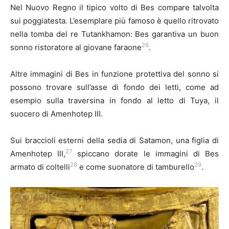
Nel Nuovo Regno il tipico volto di Bes compare talvolta
sui poggiatesta. L’esemplare più famoso è quello ritrovato
nella tomba del re Tutankhamon: Bes garantiva un buon
26
sonno ristoratore al giovane faraone
.
Altre immagini di Bes in funzione protettiva del sonno si
possono trovare sull’asse di fondo dei letti, come ad
esempio sulla traversina in fondo al letto di Tuya, il
suocero di Amenhotep III.
Sui braccioli esterni della sedia di Satamon, una figlia di
27
Amenhotep III,
spiccano dorate le immagini di Bes
28
29
armato di coltelli
e come suonatore di tamburello
.