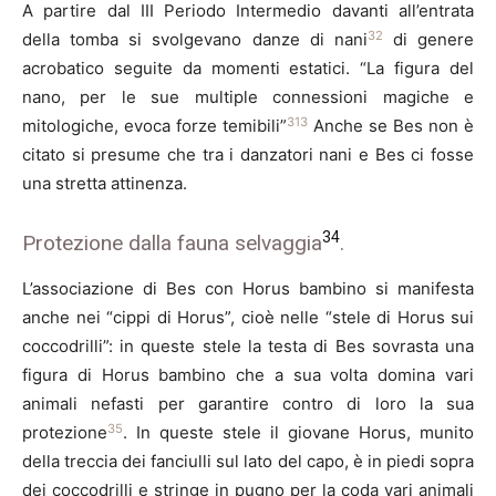
A partire dal III Periodo Intermedio davanti all’entrata
32
della tomba si svolgevano danze di nani
di genere
acrobatico seguite da momenti estatici. “La figura del
nano, per le sue multiple connessioni magiche e
313
mitologiche, evoca forze temibili”
Anche se Bes non è
citato si presume che tra i danzatori nani e Bes ci fosse
una stretta attinenza.
34
Protezione dalla fauna selvaggia
.
L’associazione di Bes con Horus bambino si manifesta
anche nei “cippi di Horus”, cioè nelle “stele di Horus sui
coccodrilli”: in queste stele la testa di Bes sovrasta una
figura di Horus bambino che a sua volta domina vari
animali nefasti per garantire contro di loro la sua
35
protezione
. In queste stele il giovane Horus, munito
della treccia dei fanciulli sul lato del capo, è in piedi sopra
dei coccodrilli e stringe in pugno per la coda vari animali