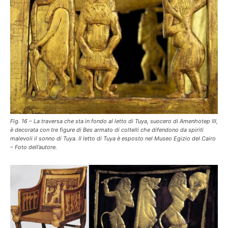
Fig. 16 – La traversa che sta in fondo al letto di Tuya, suocero di Amenhotep III,
è decorata con tre figure di Bes armato di coltelli che difendono da spiriti
malevoli il sonno di Tuya. Il letto di Tuya è esposto nel Museo Egizio del Cairo
– Foto dell’autore.