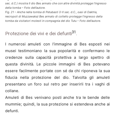
sec. d.C.) mostra Il dio Bes armato che con altre divinità protegge l’ingresso
della tomba – Foto dell’autore.
Fig. 21 – Anche nella tomba di Petubasti (I-II sec. d.C., oasi di Dakhla,
necropoli di Muzzawaka) Bes armato di coltello protegge l’ingresso della
tomba da visitatori molesti in compagnia del dio Tutu – Foto dell’autore.
31
Protezione dei vivi e dei defunti
.
I numerosi amuleti con l’immagine di Bes esposti nei
musei testimoniano la sua popolarità e confermano le
credenze sulla capacità protettiva a largo spettro di
questa divinità. Le piccole immagini di Bes potevano
essere facilmente portate con sé da chi riponeva la sua
fiducia nella protezione del dio. Talvolta gli amuleti
presentano un foro sul retro per inserirli tra i vaghi di
collane.
Amuleti di Bes venivano posti anche tra le bende delle
mummie; quindi, la sua protezione si estendeva anche ai
defunti.