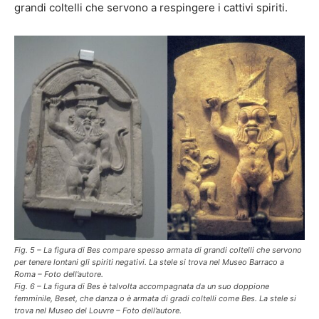
grandi coltelli che servono a respingere i cattivi spiriti.
Fig. 5 – La figura di Bes compare spesso armata di grandi coltelli che servono
per tenere lontani gli spiriti negativi. La stele si trova nel Museo Barraco a
Roma – Foto dell’autore.
Fig. 6 – La figura di Bes è talvolta accompagnata da un suo doppione
femminile, Beset, che danza o è armata di gradi coltelli come Bes. La stele si
trova nel Museo del Louvre – Foto dell’autore.