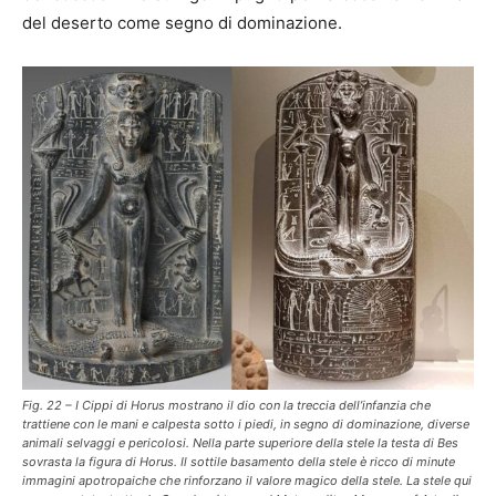
del deserto come segno di dominazione.
Fig. 22 – I Cippi di Horus mostrano il dio con la treccia dell’infanzia che
trattiene con le mani e calpesta sotto i piedi, in segno di dominazione, diverse
animali selvaggi e pericolosi. Nella parte superiore della stele la testa di Bes
sovrasta la figura di Horus. Il sottile basamento della stele è ricco di minute
immagini apotropaiche che rinforzano il valore magico della stele. La stele qui