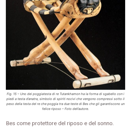
Fig. 15 – Uno dei poggiatesta di re Tutankhamon ha la forma di sgabello con i
piedi a testa d’anatra, simbolo di spiriti nocivi che vengono compressi sotto il
peso della testa del re che poggia tra due teste di Bes che gli garantiscono un
felice riposo – Foto dell’autore.
Bes come protettore del riposo e del sonno.