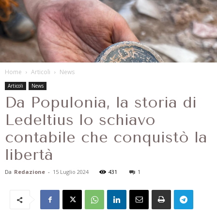
Home
Articoli
News
Articoli
News
Da Populonia, la storia di
Ledeltius lo schiavo
contabile che conquistò la
libertà
Da
Redazione
-
15 Luglio 2024
431
1