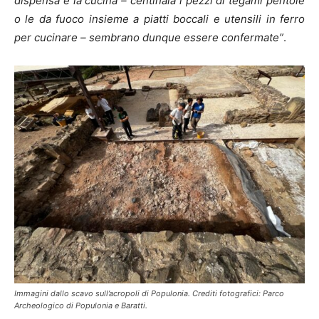
dispensa e la cucina – centinaia i pezzi di tegami pentole
o le da fuoco insieme a piatti boccali e utensili in ferro
per cucinare – sembrano dunque essere confermate”
.
Immagini dallo scavo sull’acropoli di Populonia. Crediti fotografici: Parco
Archeologico di Populonia e Baratti.