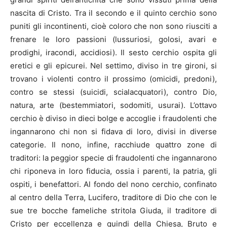
nascita di Cristo. Tra il secondo e il quinto cerchio sono
puniti gli incontinenti, cioè coloro che non sono riusciti a
frenare le loro passioni (lussuriosi, golosi, avari e
prodighi, iracondi, accidiosi). Il sesto cerchio ospita gli
eretici e gli epicurei. Nel settimo, diviso in tre gironi, si
trovano i violenti contro il prossimo (omicidi, predoni),
contro se stessi (suicidi, scialacquatori), contro Dio,
natura, arte (bestemmiatori, sodomiti, usurai). L’ottavo
cerchio è diviso in dieci bolge e accoglie i fraudolenti che
ingannarono chi non si fidava di loro, divisi in diverse
categorie. Il nono, infine, racchiude quattro zone di
traditori: la peggior specie di fraudolenti che ingannarono
chi riponeva in loro fiducia, ossia i parenti, la patria, gli
ospiti, i benefattori. Al fondo del nono cerchio, confinato
al centro della Terra, Lucifero, traditore di Dio che con le
sue tre bocche fameliche stritola Giuda, il traditore di
Cristo per eccellenza e quindi della Chiesa, Bruto e