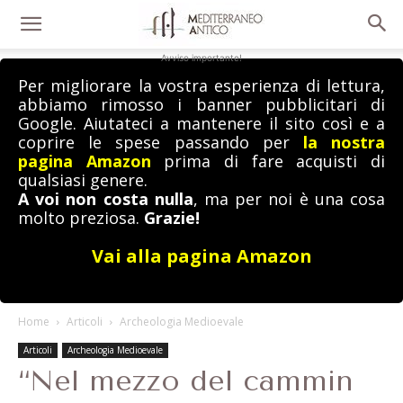
Avviso importante!
Per migliorare la vostra esperienza di lettura,
abbiamo rimosso i banner pubblicitari di
Google. Aiutateci a mantenere il sito così e a
coprire le spese passando per
la nostra
pagina Amazon
prima di fare acquisti di
qualsiasi genere.
A voi non costa nulla
, ma per noi è una cosa
molto preziosa.
Grazie!
Vai alla pagina Amazon
Home
Articoli
Archeologia Medioevale
Articoli
Archeologia Medioevale
“Nel mezzo del cammin