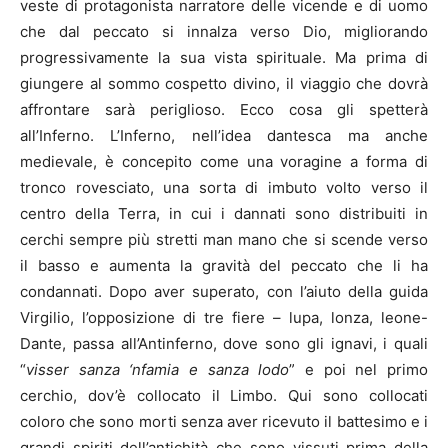
veste di protagonista narratore delle vicende e di uomo
che dal peccato si innalza verso Dio, migliorando
progressivamente la sua vista spirituale. Ma prima di
giungere al sommo cospetto divino, il viaggio che dovrà
affrontare sarà periglioso. Ecco cosa gli spetterà
all’Inferno. L’Inferno, nell’idea dantesca ma anche
medievale, è concepito come una voragine a forma di
tronco rovesciato, una sorta di imbuto volto verso il
centro della Terra, in cui i dannati sono distribuiti in
cerchi sempre più stretti man mano che si scende verso
il basso e aumenta la gravità del peccato che li ha
condannati. Dopo aver superato, con l’aiuto della guida
Virgilio, l’opposizione di tre fiere – lupa, lonza, leone-
Dante, passa all’Antinferno, dove sono gli ignavi, i quali
“
visser sanza ‘nfamia e sanza lodo
” e poi nel primo
cerchio, dov’è collocato il Limbo. Qui sono collocati
coloro che sono morti senza aver ricevuto il battesimo e i
grandi spiriti dell’antichità che sono vissuti prima della