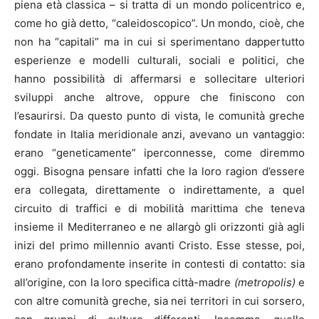
piena età classica – si tratta di un mondo policentrico e,
come ho già detto, “caleidoscopico”. Un mondo, cioè, che
non ha “capitali” ma in cui si sperimentano dappertutto
esperienze e modelli culturali, sociali e politici, che
hanno possibilità di affermarsi e sollecitare ulteriori
sviluppi anche altrove, oppure che finiscono con
l’esaurirsi. Da questo punto di vista, le comunità greche
fondate in Italia meridionale anzi, avevano un vantaggio:
erano “geneticamente” iperconnesse, come diremmo
oggi. Bisogna pensare infatti che la loro ragion d’essere
era collegata, direttamente o indirettamente, a quel
circuito di traffici e di mobilità marittima che teneva
insieme il Mediterraneo e ne allargò gli orizzonti già agli
inizi del primo millennio avanti Cristo. Esse stesse, poi,
erano profondamente inserite in contesti di contatto: sia
all’origine, con la loro specifica città-madre
(metropolis)
e
con altre comunità greche, sia nei territori in cui sorsero,