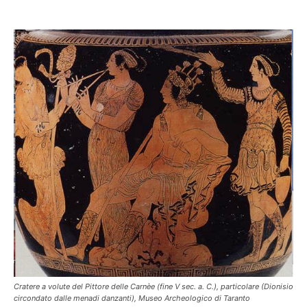
Cratere a volute del Pittore delle Carnèe (fine V sec. a. C.), particolare (Dionisio
circondato dalle menadi danzanti), Museo Archeologico di Taranto