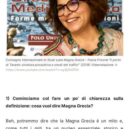
Convegno Internazionale di Studi sulla Magna Grecia – Flavia Frisone “Il porto
di Taranto struttura produttiva e snodi dei traffici” (2018) Videorelazione ->
https://www.youtube.com/watch?v=cg3jjfeGPtA
1) Cominciamo col fare un po’ di chiarezza sulla
definizione: cosa vuol dire Magna Grecia?
Beh, potremmo dire che la Magna Grecia è un mito e,
come tutti i miti, ha un nucleo essenziale, storico e