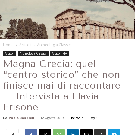
Home
Articoli
Archeologia Classica
Articoli
Archeologia Classica
Articoli MA
Magna Grecia: quel
“centro storico” che non
finisce mai di raccontare
– Intervista a Flavia
Frisone
Da
Paolo Bondielli
-
12 Agosto 2019
9214
1