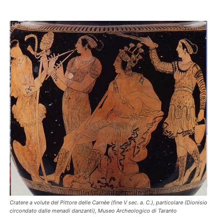
Cratere a volute del Pittore delle Carnèe (fine V sec. a. C.), particolare (Dionisio
circondato dalle menadi danzanti), Museo Archeologico di Taranto