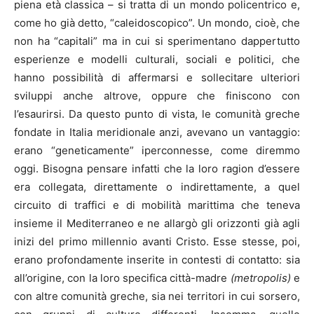
piena età classica – si tratta di un mondo policentrico e,
come ho già detto, “caleidoscopico”. Un mondo, cioè, che
non ha “capitali” ma in cui si sperimentano dappertutto
esperienze e modelli culturali, sociali e politici, che
hanno possibilità di affermarsi e sollecitare ulteriori
sviluppi anche altrove, oppure che finiscono con
l’esaurirsi. Da questo punto di vista, le comunità greche
fondate in Italia meridionale anzi, avevano un vantaggio:
erano “geneticamente” iperconnesse, come diremmo
oggi. Bisogna pensare infatti che la loro ragion d’essere
era collegata, direttamente o indirettamente, a quel
circuito di traffici e di mobilità marittima che teneva
insieme il Mediterraneo e ne allargò gli orizzonti già agli
inizi del primo millennio avanti Cristo. Esse stesse, poi,
erano profondamente inserite in contesti di contatto: sia
all’origine, con la loro specifica città-madre
(metropolis)
e
con altre comunità greche, sia nei territori in cui sorsero,