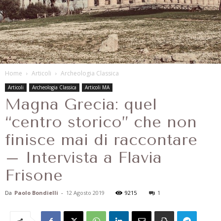
Home
Articoli
Archeologia Classica
Articoli
Archeologia Classica
Articoli MA
Magna Grecia: quel
“centro storico” che non
finisce mai di raccontare
– Intervista a Flavia
Frisone
Da
Paolo Bondielli
-
12 Agosto 2019
9215
1