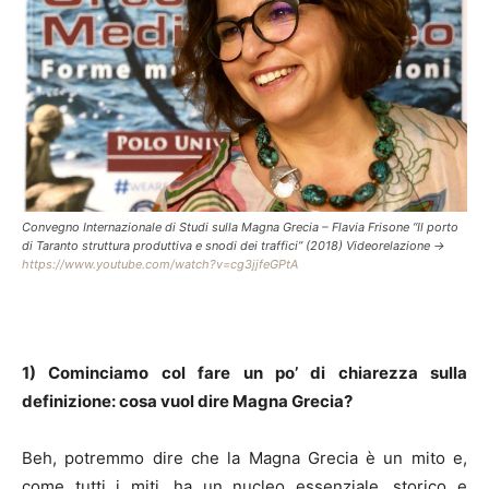
Convegno Internazionale di Studi sulla Magna Grecia – Flavia Frisone “Il porto
di Taranto struttura produttiva e snodi dei traffici” (2018) Videorelazione ->
https://www.youtube.com/watch?v=cg3jjfeGPtA
1) Cominciamo col fare un po’ di chiarezza sulla
definizione: cosa vuol dire Magna Grecia?
Beh, potremmo dire che la Magna Grecia è un mito e,
come tutti i miti, ha un nucleo essenziale, storico e