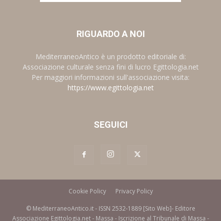
RIGUARDO A NOI
MediterraneoAntico è un prodotto editoriale di:
Associazione culturale senza fini di lucro Egittologia.net
Per maggiori informazioni sull'associazione visita:
https://www.egittologia.net
SEGUICI
Cookie Policy
Privacy Policy
© MediterraneoAntico.it - ISSN 2532-1889 [Sito Web]- Editore
Associazione Egittologia.net - Massa - Iscrizione al Tribunale di Massa -