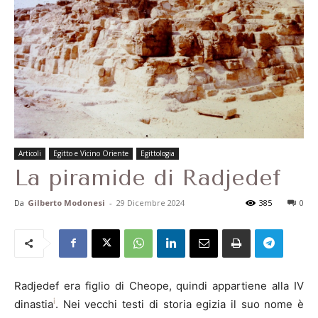
Articoli
Egitto e Vicino Oriente
Egittologia
La piramide di Radjedef
Da
Gilberto Modonesi
-
29 Dicembre 2024
385
0
Radjedef era figlio di Cheope, quindi appartiene alla IV
i
dinastia
. Nei vecchi testi di storia egizia il suo nome è