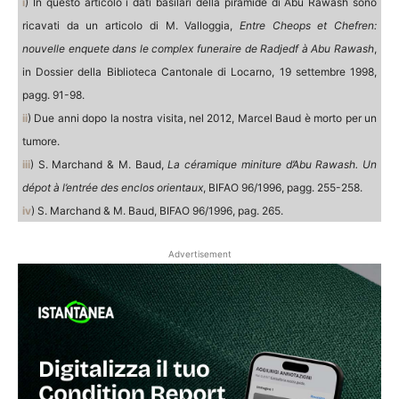
i
) In questo articolo i dati basilari della piramide di Abu Rawash sono
ricavati da un articolo di M. Valloggia,
Entre Cheops et Chefren:
nouvelle enquete dans le complex funeraire de Radjedf à Abu Rawash
,
in Dossier della Biblioteca Cantonale di Locarno, 19 settembre 1998,
pagg. 91-98.
ii
) Due anni dopo la nostra visita, nel 2012, Marcel Baud è morto per un
tumore.
iii
) S. Marchand & M. Baud,
La céramique miniture d’Abu Rawash. Un
dépot à l’entrée des enclos orientaux
, BIFAO 96/1996, pagg. 255-258.
iv
) S. Marchand & M. Baud, BIFAO 96/1996, pag. 265.
Advertisement