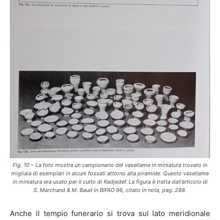
Fig. 10 – La foto mostra un campionario del vasellame in miniatura trovato in
migliaia di esemplari in alcuni fossati attorno alla piramide. Questo vasellame
in miniatura era usato per il culto di Radjedef. La figura è tratta dall’articolo di
S. Marchand & M. Baud in BIFAO 96, citato in nota, pag. 288.
Anche il tempio funerario si trova sul lato meridionale