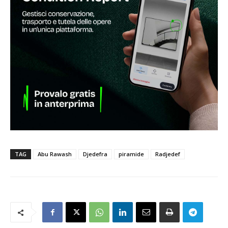
TAG
Abu Rawash
Djedefra
piramide
Radjedef