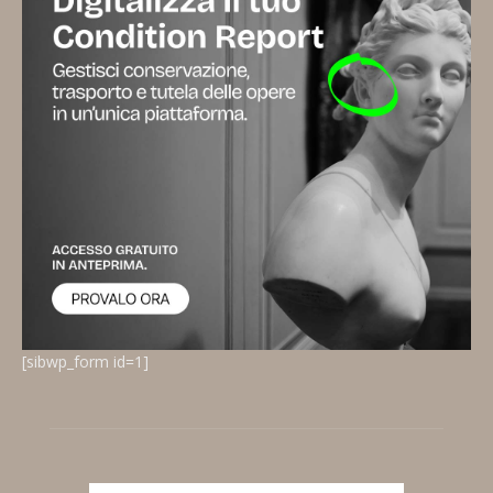
[sibwp_form id=1]