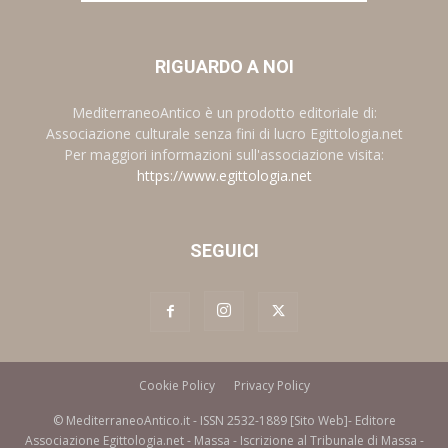
RIGUARDO A NOI
MediterraneoAntico è un prodotto editoriale di:
Associazione culturale senza fini di lucro Egittologia.net
Per maggiori informazioni sull'associazione visita:
https://www.egittologia.net
SEGUICI
Cookie Policy
Privacy Policy
© MediterraneoAntico.it - ISSN 2532-1889 [Sito Web]- Editore
Associazione Egittologia.net - Massa - Iscrizione al Tribunale di Massa -