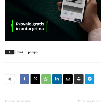
TAG
DNA
pompei
Articolo precedente
Prossimo articolo