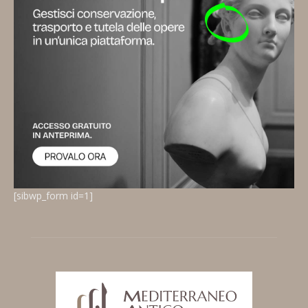
[sibwp_form id=1]