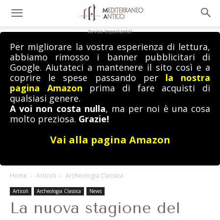
Avviso importante!
Per migliorare la vostra esperienza di lettura,
abbiamo rimosso i banner pubblicitari di
Google. Aiutateci a mantenere il sito così e a
coprire le spese passando per
la nostra
pagina Amazon
prima di fare acquisti di
qualsiasi genere.
A voi non costa nulla
, ma per noi è una cosa
molto preziosa.
Grazie!
Vai alla pagina Amazon
Home
Articoli
Archeologia Classica
Articoli
Archeologia Classica
News
La nuova stagione del