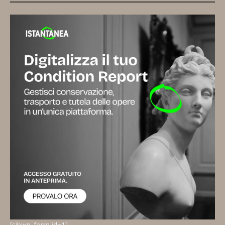
[sibwp_form id=1]