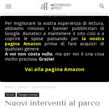
Avviso importante!
Per migliorare la vostra esperienza di lettura,
abbiamo rimosso i banner pubblicitari di
Google. Aiutateci a mantenere il sito così e a
coprire le spese passando per
la nostra
pagina Amazon
prima di fare acquisti di
qualsiasi genere.
A voi non costa nulla
, ma per noi è una cosa
molto preziosa.
Grazie!
Vai alla pagina Amazon
Home
Articoli
Rassegna Stampa
Articoli
Rassegna Stampa
Nuovi interventi al parco