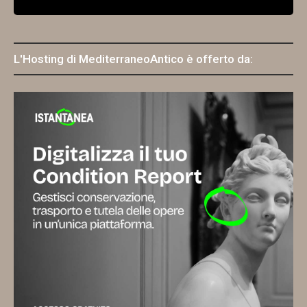
L'Hosting di MediterraneoAntico è offerto da: