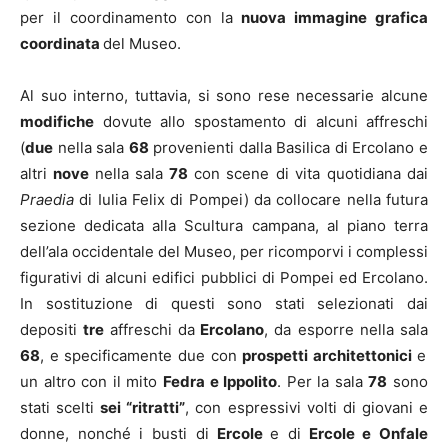
per il coordinamento con la
nuova immagine grafica
coordinata
del Museo.
Al suo interno, tuttavia, si sono rese necessarie alcune
modifiche
dovute allo spostamento di alcuni affreschi
(
due
nella sala
68
provenienti dalla Basilica di Ercolano e
altri
nove
nella sala
78
con scene di vita quotidiana dai
Praedia
di Iulia Felix di Pompei) da collocare nella futura
sezione dedicata alla Scultura campana, al piano terra
dell’ala occidentale del Museo, per ricomporvi i complessi
figurativi di alcuni edifici pubblici di Pompei ed Ercolano.
In sostituzione di questi sono stati selezionati dai
depositi
tre
affreschi da
Ercolano
, da esporre nella sala
68
, e specificamente due con
prospetti architettonici
e
un altro con il mito
Fedra e Ippolito
. Per la sala
78
sono
stati scelti
sei “ritratti”
, con espressivi volti di giovani e
donne, nonché i busti di
Ercole
e di
Ercole e Onfale