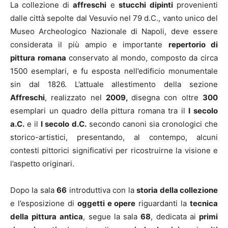
La collezione di
affreschi
e
stucchi
dipinti
provenienti
dalle città sepolte dal Vesuvio nel 79 d.C., vanto unico del
Museo Archeologico Nazionale di Napoli, deve essere
considerata il più ampio e importante
repertorio di
pittura romana
conservato al mondo, composto da circa
1500 esemplari, e fu esposta nell’edificio monumentale
sin dal 1826. L’attuale allestimento della sezione
Affreschi
, realizzato nel
2009,
disegna con oltre
300
esemplari un quadro della pittura romana tra il
I secolo
a.C.
e il
I secolo d.C.
secondo canoni sia cronologici che
storico-artistici, presentando, al contempo, alcuni
contesti pittorici significativi per ricostruirne la visione e
l’aspetto originari.
Dopo la sala
66
introduttiva con la
storia della collezione
e l’esposizione di
oggetti e opere
riguardanti la
tecnica
della
pittura
antica
, segue la sala
68
, dedicata ai
primi