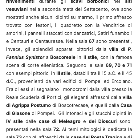
rinvenimenti
durante gli
scavi borbonici
nei
siti
vesuviani
nella seconda metà del Settecento, ove sono
mostrati anche alcuni dipinti su marmo, il primo affresco
trovato con festoni, il quadretto con la Venditrice di
amorini, i pannelli staccati con danzatrici, Satiri funamboli
e Centauri e Centauresse. Nella sala
67
sono presentati,
invece, gli splendidi apparati pittorici dalla
villa di
P.
Fannius Synistor
a
Boscoreale
in
II stile
, con la famosa
scena di corte ellenistica. Seguono le sale
69, 70 e 71
con esempi pittorici in
III stile
, databili tra il 15 a.C. e il 45
d.C., provenienti da vari edifici di Pompei ed Ercolano.
Fra di essi si segnalano i monocromi dalla villa presso la
Reale Scuderia di Portici, gli eleganti affreschi dalla
villa
di Agrippa Postumo
di Boscotrecase, e quelli dalla
Casa
di Giasone
di Pompei. Gli intonaci e gli stucchi dipinti in
IV stile
dalle
case di Meleagro
e
dei Dioscuri
sono
presentati nella sala
72
. Ai temi mitologici è dedicata la
sala
73
con gli affreschi dalle
case del
Poeta Tragico
e
di