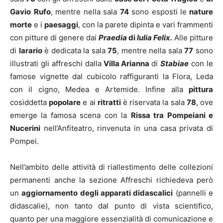
Gavio
Rufo
, mentre nella sala
74
sono esposti le
nature
morte
e i
paesaggi
, con la parete dipinta e vari frammenti
con pitture di genere dai
Praedia
di
Iulia Felix.
Alle pitture
di
larario
è dedicata la sala
75
, mentre nella sala
77
sono
illustrati gli affreschi dalla
Villa Arianna
di
Stabiae
con le
famose vignette dal cubicolo raffiguranti la Flora, Leda
con il cigno, Medea e Artemide. Infine alla
pittura
cosiddetta
popolare
e ai
ritratti
è riservata la sala
78
, ove
emerge la famosa scena con la
Rissa tra Pompeiani e
Nucerini
nell’Anfiteatro, rinvenuta in una casa privata di
Pompei.
Nell’ambito delle attività di riallestimento delle collezioni
permanenti anche la sezione Affreschi richiedeva però
un
aggiornamento degli apparati didascalici
(pannelli e
didascalie), non tanto dal punto di vista scientifico,
quanto per una maggiore essenzialità di comunicazione e