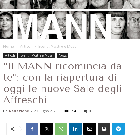
Home
Articoli
Eventi, Mostre e Musei
Articoli
Eventi, Mostre e Musei
News
“Il MANN ricomincia da
te”: con la riapertura di
oggi le nuove Sale degli
Affreschi
Da
Redazione
-
2 Giugno 2020
554
0