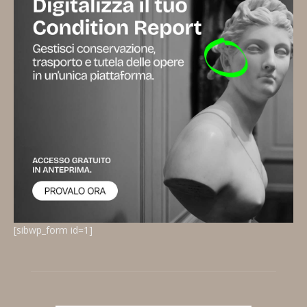
[sibwp_form id=1]