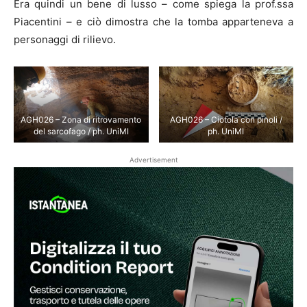
Era quindi un bene di lusso – come spiega la prof.ssa
Piacentini – e ciò dimostra che la tomba apparteneva a
personaggi di rilievo.
AGH026 – Zona di ritrovamento
AGH026 – Ciotola con pinoli /
del sarcofago / ph. UniMI
ph. UniMI
Advertisement