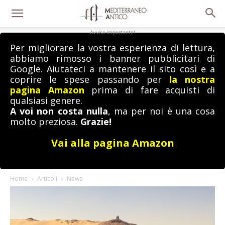
Avviso importante!
Per migliorare la vostra esperienza di lettura,
abbiamo rimosso i banner pubblicitari di
Google. Aiutateci a mantenere il sito così e a
coprire le spese passando per
la nostra
pagina Amazon
prima di fare acquisti di
qualsiasi genere.
A voi non costa nulla
, ma per noi è una cosa
molto preziosa.
Grazie!
Vai alla pagina Amazon
Home
Articoli
News