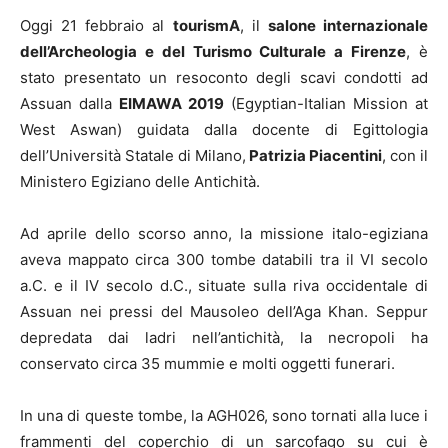
Oggi 21 febbraio al
tourismA
, il
salone internazionale
dell’Archeologia e del Turismo Culturale a Firenze
, è
stato presentato un resoconto degli scavi condotti ad
Assuan dalla
EIMAWA 2019
(Egyptian-Italian Mission at
West Aswan) guidata dalla docente di Egittologia
dell’Università Statale di Milano,
Patrizia Piacentini
, con il
Ministero Egiziano delle Antichità.
Ad aprile dello scorso anno, la missione italo-egiziana
aveva mappato circa 300 tombe databili tra il VI secolo
a.C. e il IV secolo d.C., situate sulla riva occidentale di
Assuan nei pressi del Mausoleo dell’Aga Khan. Seppur
depredata dai ladri nell’antichità, la necropoli ha
conservato circa 35 mummie e molti oggetti funerari.
In una di queste tombe, la AGH026, sono tornati alla luce i
frammenti del coperchio di un sarcofago su cui è