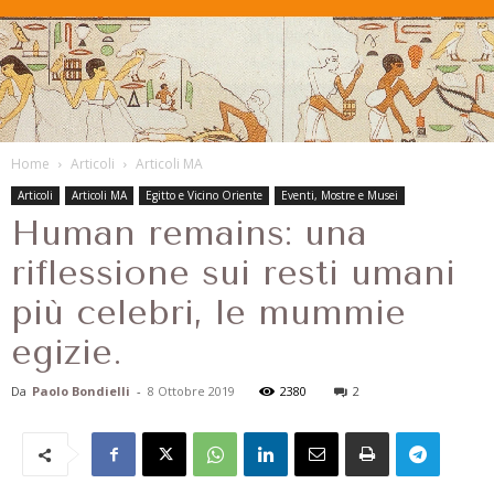
Home
Articoli
Articoli MA
Articoli
Articoli MA
Egitto e Vicino Oriente
Eventi, Mostre e Musei
Human remains: una
riflessione sui resti umani
più celebri, le mummie
egizie.
Da
Paolo Bondielli
-
8 Ottobre 2019
2380
2