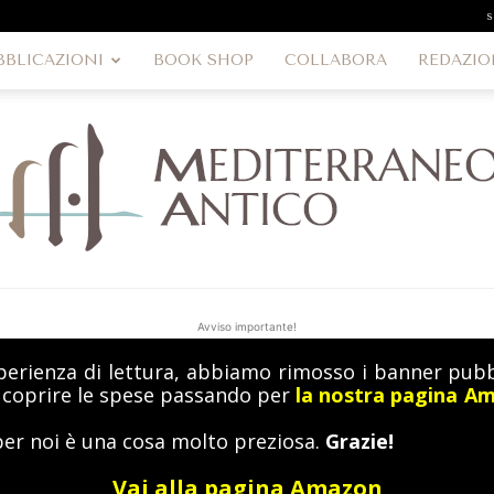
s
BBLICAZIONI
BOOK SHOP
COLLABORA
REDAZIO
Avviso importante!
perienza di lettura, abbiamo rimosso i banner pubbl
MediterraneoAntico
a coprire le spese passando per
la nostra pagina A
per noi è una cosa molto preziosa.
Grazie!
Vai alla pagina Amazon