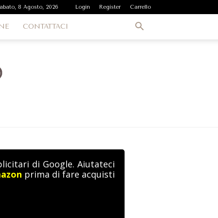
abato, 8 Agosto, 2026
Login
Register
Carrello
NE
CONTATTACI
icitari di Google. Aiutateci
mazon
prima di fare acquisti