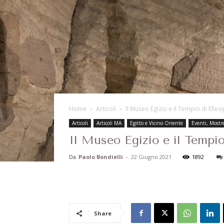
Home
Articoli
Il Museo Egizio e il Tempio di Ellesi
Articoli
Articoli MA
Egitto e Vicino Oriente
Eventi, Mostr
Il Museo Egizio e il Tempio
Da
Paolo Bondielli
-
22 Giugno 2021
1892
Share