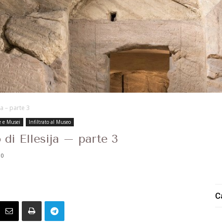
ja – parte 3
e e Musei
Infiltrato al Museo
 di Ellesija – parte 3
0
C