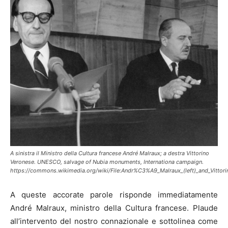
A sinistra il Ministro della Cultura francese André Malraux; a destra Vittorino
Veronese. UNESCO, salvage of Nubia monuments, Internationa campaign.
https://commons.wikimedia.org/wiki/File:Andr%C3%A9_Malraux_(left)_and_Vitto
A queste accorate parole risponde immediatamente
André Malraux, ministro della Cultura francese. Plaude
all’intervento del nostro connazionale e sottolinea come