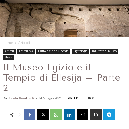
Home
Articoli
Articoli
Articoli MA
Egitto e Vicino Oriente
Egittologia
Infiltrato al Museo
News
Il Museo Egizio e il
Tempio di Ellesija – Parte
2
Da
Paolo Bondielli
-
24 Maggio 2021
1315
0