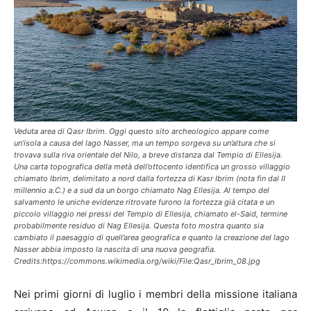
Veduta area di Qasr Ibrim. Oggi questo sito archeologico appare come
un’isola a causa del lago Nasser, ma un tempo sorgeva su un’altura che si
trovava sulla riva orientale del Nilo, a breve distanza dal Tempio di Ellesija.
Una carta topografica della metà dell’ottocento identifica un grosso villaggio
chiamato Ibrim, delimitato a nord dalla fortezza di Kasr Ibrim (nota fin dal II
millennio a.C.) e a sud da un borgo chiamato Nag Ellesija. Al tempo del
salvamento le uniche evidenze ritrovate furono la fortezza già citata e un
piccolo villaggio nei pressi del Tempio di Ellesija, chiamato el-Said, termine
probabilmente residuo di Nag Ellesija. Questa foto mostra quanto sia
cambiato il paesaggio di quell’area geografica e quanto la creazione del lago
Nasser abbia imposto la nascita di una nuova geografia.
Credits:https://commons.wikimedia.org/wiki/File:Qasr_Ibrim_08.jpg
Nei primi giorni di luglio i membri della missione italiana