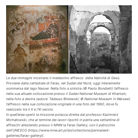
Le due immagini mostrano il medesimo affresco della Natività di Gesù.
Proviene dalla cattedrale di Faras, nel Sudan del Nord, oggi interamente
sommersa dal lago Nasser. Nella foto a sinistra (© Paolo Bondielli) l’affresco
nella sua attuale collocazione presso il Sudan National Museum di Khartum;
nella foto a destra (autore: Tadeusz Biniewski; © National Museum in Warsaw)
l’affresco nella sua collocazione originale in una foto del 1960, dove fu
realizzato tra il X e l’XI secolo.
In quell’area operò la missione polacca diretta dal professor Kazimierz
Michałowski, che al termine dei lavori riportò in patria una settantina di
affreschi allestendo presso il MNW la Faras Gallery, con il patrocinio
dell’UNESCO (https://www.mnw.art.pl/en/collections/permanent-
galleries/faras-gallery/).