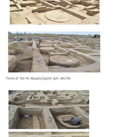
Forte di Tell Al-Abqain,Egitto (ph. MoTA)