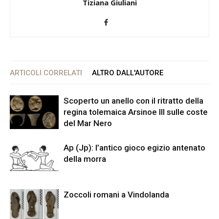
Tiziana Giuliani
ARTICOLI CORRELATI
ALTRO DALL'AUTORE
Scoperto un anello con il ritratto della
regina tolemaica Arsinoe III sulle coste
del Mar Nero
Ap (Jp): l’antico gioco egizio antenato
della morra
Zoccoli romani a Vindolanda