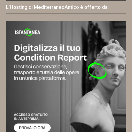
L'Hosting di MediterraneoAntico è offerto da: