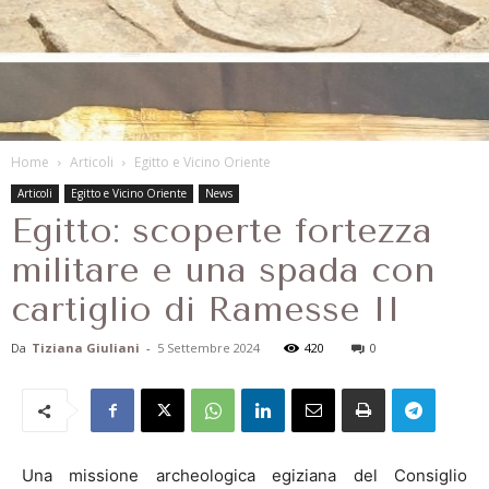
Home
Articoli
Egitto e Vicino Oriente
Articoli
Egitto e Vicino Oriente
News
Egitto: scoperte fortezza
militare e una spada con
cartiglio di Ramesse II
Da
Tiziana Giuliani
-
5 Settembre 2024
420
0
Una missione archeologica egiziana del Consiglio