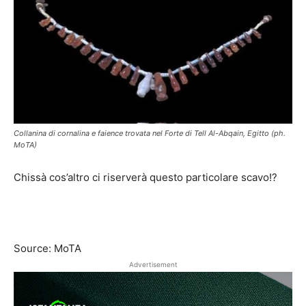
Collanina di cornalina e faience trovata nel Forte di Tell Al-Abqain, Egitto (ph.
MoTA)
Chissà cos’altro ci riserverà questo particolare scavo!?
Source: MoTA
Advertisement