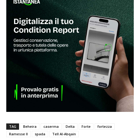
TAG
Beheira
caserma
Delta
Forte
fortezza
Ramesse II
spada
Tell Al-Abqain