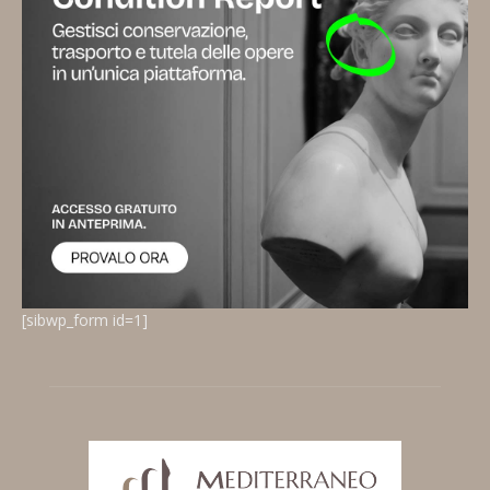
[sibwp_form id=1]