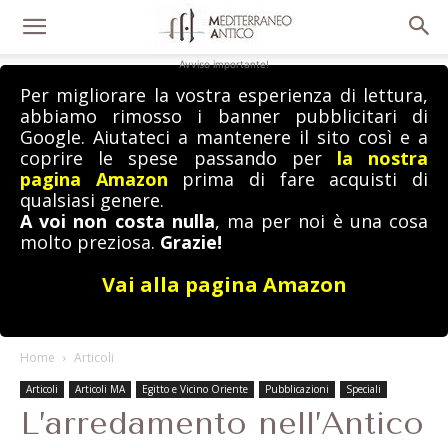
Avviso importante!
Per migliorare la vostra esperienza di lettura,
abbiamo rimosso i banner pubblicitari di
Google. Aiutateci a mantenere il sito così e a
coprire le spese passando per
la nostra
pagina Amazon
prima di fare acquisti di
qualsiasi genere.
A voi non costa nulla
, ma per noi è una cosa
molto preziosa.
Grazie!
Vai alla pagina Amazon
Home
Articoli
Articoli
Articoli MA
Egitto e Vicino Oriente
Pubblicazioni
Speciali
L’arredamento nell’Antico