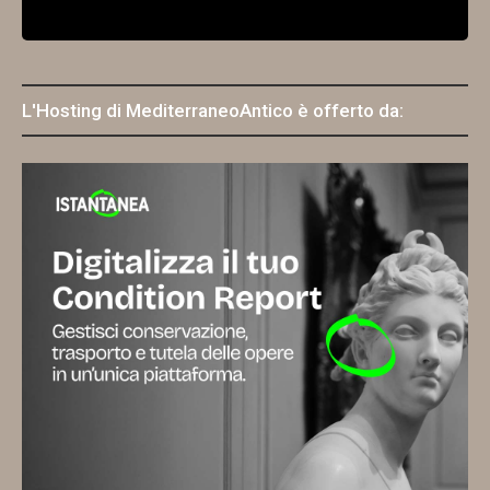
L'Hosting di MediterraneoAntico è offerto da: