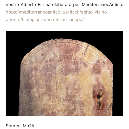
nostro Alberto Elli ha elaborato per MediterraneoAntico:
https://mediterraneoantico.it/articoli/egitto-vicino-
oriente/filologia/il-decreto-di-canopo/
Source: MoTA