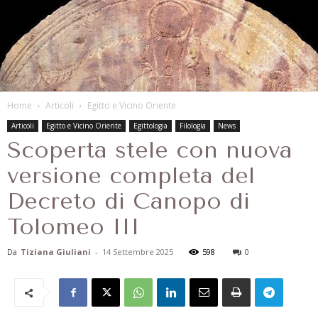
Home
Articoli
Egitto e Vicino Oriente
Articoli
Egitto e Vicino Oriente
Egittologia
Filologia
News
Scoperta stele con nuova
versione completa del
Decreto di Canopo di
Tolomeo III
Da
Tiziana Giuliani
-
14 Settembre 2025
598
0