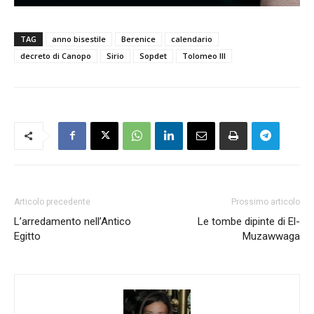
TAG
anno bisestile
Berenice
calendario
decreto di Canopo
Sirio
Sopdet
Tolomeo III
Articolo precedente
Prossimo articolo
L’arredamento nell’Antico
Le tombe dipinte di El-
Egitto
Muzawwaga