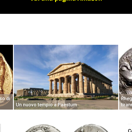
so di
Rheg
Un nuovo tempio a Paestum
tira
C