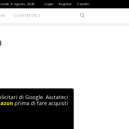
iovedì, 6 Agosto, 2026
Login
Register
Carrello
NE
CONTATTACI
icitari di Google. Aiutateci
mazon
prima di fare acquisti