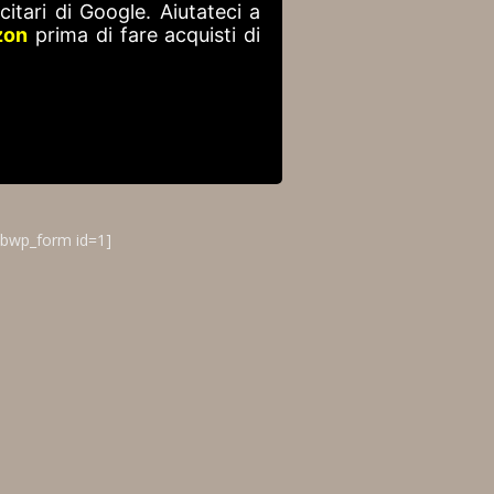
itari di Google. Aiutateci a
zon
prima di fare acquisti di
ibwp_form id=1]