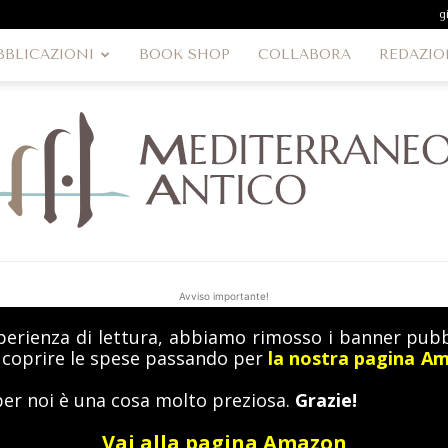
g
BBLICAZIONI
BOOK SHOP
COLLABORA
REDAZIO
Avviso importante!
perienza di lettura, abbiamo rimosso i banner pubbl
MediterraneoAntico
a coprire le spese passando per
la nostra pagina A
per noi è una cosa molto preziosa.
Grazie!
Vai alla pagina Amazon