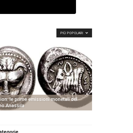
PIÙ POPOLARI
ion: le prime emissioni monetali del
nno Anassila
ategorie