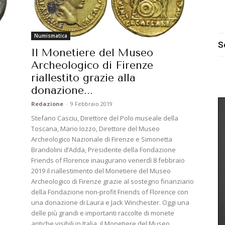
Numismatica
S
Il Monetiere del Museo
Archeologico di Firenze
riallestito grazie alla
donazione...
Redazione
-
9 Febbraio 2019
n
Stefano Casciu, Direttore del Polo museale della
Toscana, Mario Iozzo, Direttore del Museo
Archeologico Nazionale di Firenze e Simonetta
Brandolini d’Adda, Presidente della Fondazione
Friends of Florence inaugurano venerdì 8 febbraio
2019 il riallestimento del Monetiere del Museo
Archeologico di Firenze grazie al sostegno finanziario
della Fondazione non-profit Friends of Florence con
una donazione di Laura e Jack Winchester. Oggi una
delle più grandi e importanti raccolte di monete
antiche visibili in Italia, il Monetiere del Museo