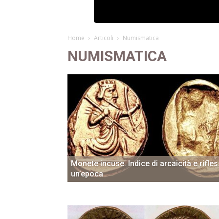
Home
Articoli
Numismatica
NUMISMATICA
Monete incuse. Indice di arcaicità e rifles
un’epoca