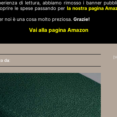
perienza di lettura, abbiamo rimosso i banner pubblic
 coprire le spese passando per
la nostra pagina Ama
er noi è una cosa molto preziosa.
Grazie!
Vai alla pagina Amazon
[s
to da: