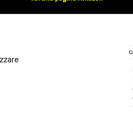
C
izzare