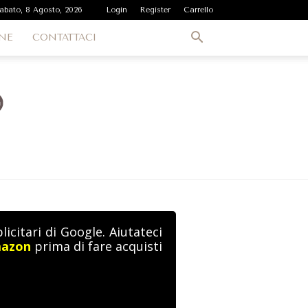
abato, 8 Agosto, 2026
Login
Register
Carrello
NE
CONTATTACI
icitari di Google. Aiutateci
mazon
prima di fare acquisti