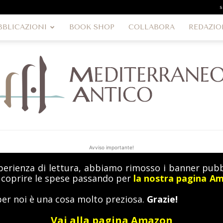
s
BBLICAZIONI
BOOK SHOP
COLLABORA
REDAZIO
Avviso importante!
perienza di lettura, abbiamo rimosso i banner pubbl
MediterraneoAntico
a coprire le spese passando per
la nostra pagina A
per noi è una cosa molto preziosa.
Grazie!
Vai alla pagina Amazon