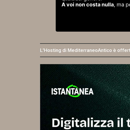
A voi non costa nulla
, ma p
L'Hosting di MediterraneoAntico è offer