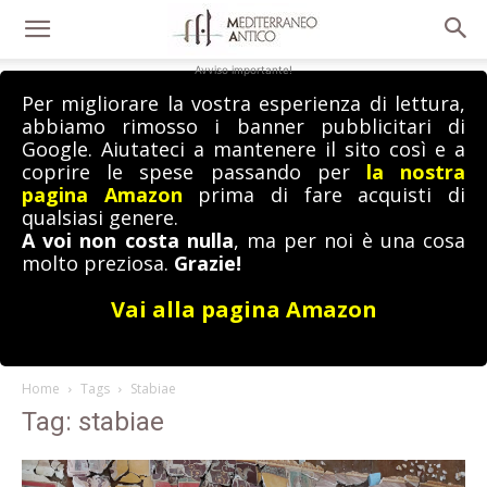
Avviso importante!
Per migliorare la vostra esperienza di lettura,
abbiamo rimosso i banner pubblicitari di
Google. Aiutateci a mantenere il sito così e a
coprire le spese passando per
la nostra
pagina Amazon
prima di fare acquisti di
qualsiasi genere.
A voi non costa nulla
, ma per noi è una cosa
molto preziosa.
Grazie!
Vai alla pagina Amazon
Home
Tags
Stabiae
Tag: stabiae