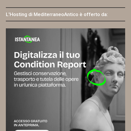
L'Hosting di MediterraneoAntico è offerto da: