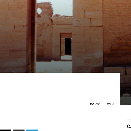
288
0
C