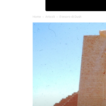
Home
Articoli
Il tesoro di Dush