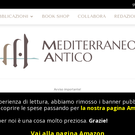
g
BBLICAZIONI
BOOK SHOP
COLLABORA
REDAZIO
Avviso importante!
perienza di lettura, abbiamo rimosso i banner pubbl
MediterraneoAntico
a coprire le spese passando per
la nostra pagina A
per noi è una cosa molto preziosa.
Grazie!
Vai alla pagina Amazon