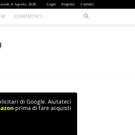
iovedì, 6 Agosto, 2026
Login
Register
Carrello
NE
CONTATTACI
icitari di Google. Aiutateci
mazon
prima di fare acquisti