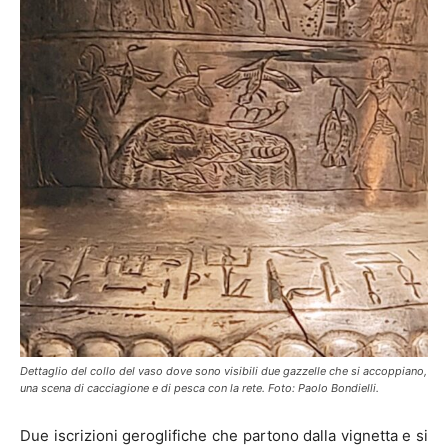
Dettaglio del collo del vaso dove sono visibili due gazzelle che si accoppiano,
una scena di cacciagione e di pesca con la rete. Foto: Paolo Bondielli.
Due iscrizioni geroglifiche che partono dalla vignetta e si