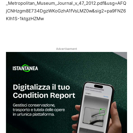
_Metropolitan_Museum_Journal_v_47_2012.pdf&usg=AFQ
jCNHzgm8E734DgzWKoGzhA1fVsLMZ0w&sig2=pa9FNZ6
KIh1S-1ktgzHZMw
Advertisement