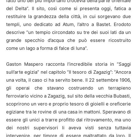
fatto uno dei più importanti crocevia della parte orientale
del Delta”. Il sito, così come si presenta oggi, fatica a
restituire la grandezza della città, in cui sorgevano due
templi, uno dedicato ad Atum, l’altro a Bastet. Erodoto
descrive “un tempio circondato su tre dei suoi lati da un
grande specchio d’acqua che può essere ricostruito
come un lago a forma di falce di luna”.
Gaston Maspero racconta l’incredibile storia in “Saggi
sull’arte egizia” nel capitolo “Il tesoro di Zagazig”: “Ancora
una volta, il caso ci ha servito bene. Il 22 settembre 1906,
gli operai che stavano costruendo un terrapieno
ferroviario vicino a Zagazig, sul sito della vecchia Bubasti,
scoprirono un vero e proprio tesoro di gioielli e oreficerie
egiziane tra le rovine di una casa in mattoni. Speravano di
essere gli unici a trarre profitto dal ritrovamento, ma uno
dei nostri supervisori li aveva visti senza tuttavia
intervenire, per timore di essere maltrattato da loro. Il