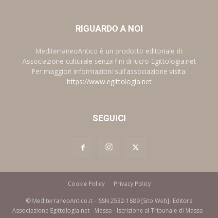
RIGUARDO A NOI
MediterraneoAntico è un prodotto editoriale di:
Associazione culturale senza fini di lucro Egittologia.net
Per maggiori informazioni sull'associazione visita:
https://www.egittologia.net
SEGUICI
Cookie Policy
Privacy Policy
© MediterraneoAntico.it - ISSN 2532-1889 [Sito Web]- Editore
Associazione Egittologia.net - Massa - Iscrizione al Tribunale di Massa -