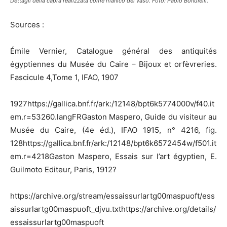
Dettagli della capra realizzata come manico del vaso. Foto: Paolo Bondielli.
Sources :
Émile Vernier, Catalogue général des antiquités
égyptiennes du Musée du Caire – Bijoux et orfèvreries.
Fascicule 4,Tome 1, IFAO, 1907
1927https://gallica.bnf.fr/ark:/12148/bpt6k5774000v/f40.it
em.r=53260.langFRGaston Maspero, Guide du visiteur au
Musée du Caire, (4e éd.), IFAO 1915, n° 4216, fig.
128https://gallica.bnf.fr/ark:/12148/bpt6k6572454w/f501.it
em.r=4218Gaston Maspero, Essais sur l’art égyptien, E.
Guilmoto Editeur, Paris, 1912?
https://archive.org/stream/essaissurlartg00maspuoft/ess
aissurlartg00maspuoft_djvu.txthttps://archive.org/details/
essaissurlartg00maspuoft