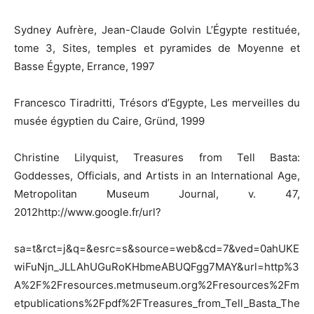
Sydney Aufrère, Jean-Claude Golvin L’Égypte restituée,
tome 3, Sites, temples et pyramides de Moyenne et
Basse Égypte, Errance, 1997
Francesco Tiradritti, Trésors d’Egypte, Les merveilles du
musée égyptien du Caire, Gründ, 1999
Christine Lilyquist, Treasures from Tell Basta:
Goddesses, Officials, and Artists in an International Age,
Metropolitan Museum Journal, v. 47,
2012http://www.google.fr/url?
sa=t&rct=j&q=&esrc=s&source=web&cd=7&ved=0ahUKE
wiFuNjn_JLLAhUGuRoKHbmeABUQFgg7MAY&url=http%3
A%2F%2Fresources.metmuseum.org%2Fresources%2Fm
etpublications%2Fpdf%2FTreasures_from_Tell_Basta_The