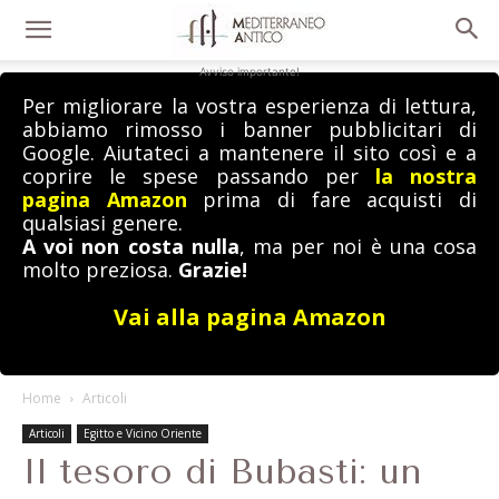
Avviso importante!
Per migliorare la vostra esperienza di lettura,
abbiamo rimosso i banner pubblicitari di
Google. Aiutateci a mantenere il sito così e a
coprire le spese passando per
la nostra
pagina Amazon
prima di fare acquisti di
qualsiasi genere.
A voi non costa nulla
, ma per noi è una cosa
molto preziosa.
Grazie!
Vai alla pagina Amazon
Home
Articoli
Articoli
Egitto e Vicino Oriente
Il tesoro di Bubasti: un