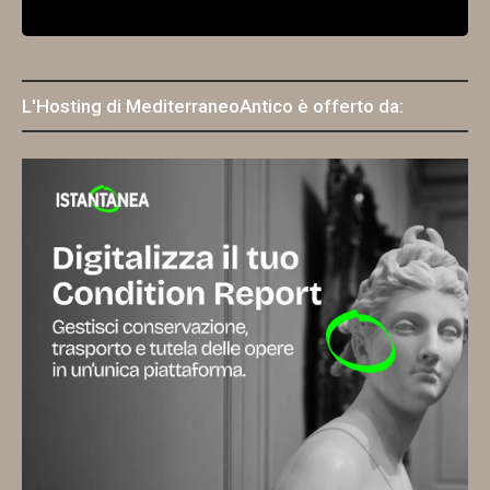
L'Hosting di MediterraneoAntico è offerto da: