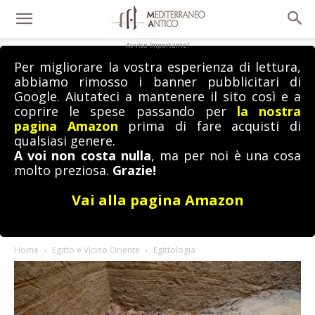
Avviso importante!
Per migliorare la vostra esperienza di lettura,
abbiamo rimosso i banner pubblicitari di
Google. Aiutateci a mantenere il sito così e a
coprire le spese passando per
la nostra
pagina Amazon
prima di fare acquisti di
qualsiasi genere.
A voi non costa nulla
, ma per noi è una cosa
molto preziosa.
Grazie!
Vai alla pagina Amazon
Home
Egitto e Vicino Oriente
Egittologia