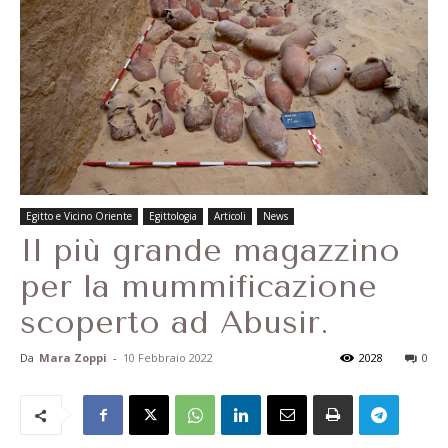
Egitto e Vicino Oriente
Egittologia
Articoli
News
Il più grande magazzino
per la mummificazione
scoperto ad Abusir.
Da
Mara Zoppi
-
10 Febbraio 2022
2028
0