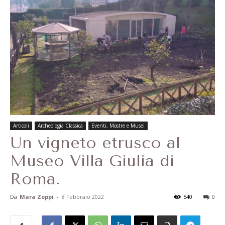
Articoli
Archeologia Classica
Eventi, Mostre e Musei
Un vigneto etrusco al
Museo Villa Giulia di
Roma.
Da
Mara Zoppi
-
8 Febbraio 2022
540
0