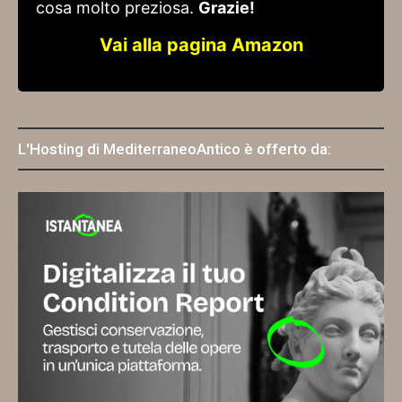
cosa molto preziosa.
Grazie!
Vai alla pagina Amazon
L'Hosting di MediterraneoAntico è offerto da: