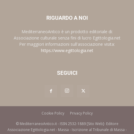
RIGUARDO A NOI
MediterraneoAntico è un prodotto editoriale di:
Associazione culturale senza fini di lucro Egittologia.net
Per maggiori informazioni sull'associazione visita:
https://www.egittologia.net
SEGUICI
Cookie Policy
Privacy Policy
© MediterraneoAntico.it - ISSN 2532-1889 [Sito Web]- Editore
Associazione Egittologia.net - Massa - Iscrizione al Tribunale di Massa -