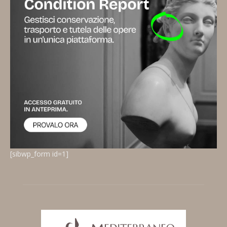
[sibwp_form id=1]