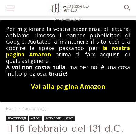
Avviso importante!
Per migliorare la vostra esperienza di lettura,
abbiamo rimosso i banner pubblicitari di
Google. Aiutateci a mantenere il sito così e a
coprire le spese passando per
la nostra
pagina Amazon
prima di fare acquisti di
qualsiasi genere.
A voi non costa nulla
, ma per noi è una cosa
molto preziosa.
Grazie!
Vai alla pagina Amazon
Home
#accaddeoggi
#accaddeoggi
Articoli
Archeologia Classica
Il 16 febbraio del 131 d.C.