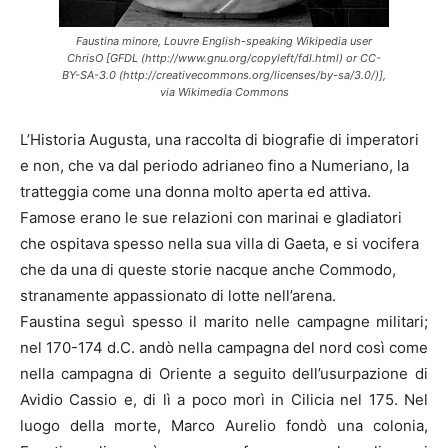
Faustina minore, Louvre ​English-speaking Wikipedia user
ChrisO [GFDL (http://www.gnu.org/copyleft/fdl.html) or CC-
BY-SA-3.0 (http://creativecommons.org/licenses/by-sa/3.0/)],
via Wikimedia Commons
L’Historia Augusta, una raccolta di biografie di imperatori
e non, che va dal periodo adrianeo fino a Numeriano, la
tratteggia come una donna molto aperta ed attiva.
Famose erano le sue relazioni con marinai e gladiatori
che ospitava spesso nella sua villa di Gaeta, e si vocifera
che da una di queste storie nacque anche Commodo,
stranamente appassionato di lotte nell’arena.
Faustina seguì spesso il marito nelle campagne militari;
nel 170-174 d.C. andò nella campagna del nord così come
nella campagna di Oriente a seguito dell’usurpazione di
Avidio Cassio e, di lì a poco morì in Cilicia nel 175. Nel
luogo della morte, Marco Aurelio fondò una colonia,