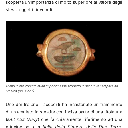
scoperta un’importanza di molto superiore al valore degli
stessi oggetti rinvenuti.
Anello in oro con titolatura di principessa scoperto in sepoltura semplice ad
Amarna (ph. MoAT)
Uno dei tre anelli scoperti ha incastonato un frammento
di un amuleto in steatite con incisa parte di una titolatura
(
sA.t nb.t tA.wy
) che fa chiaramente riferimento ad una
principessa, alla
figlia della Signora delle Due Terre
,