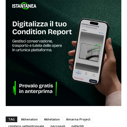
TAG
Akhenaton
Akhetaton
Amarna Project
cimitero settentrionale
necropoli
nefertiti