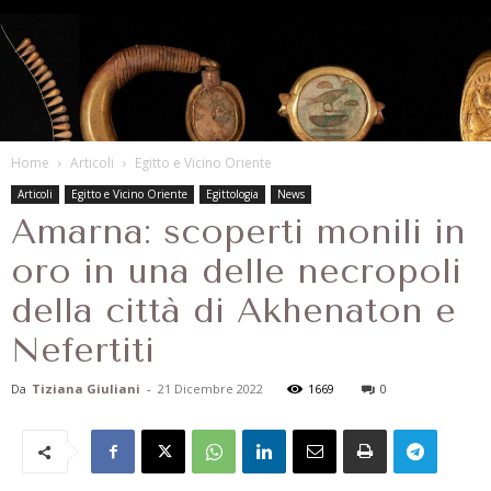
Home
Articoli
Egitto e Vicino Oriente
Articoli
Egitto e Vicino Oriente
Egittologia
News
Amarna: scoperti monili in
oro in una delle necropoli
della città di Akhenaton e
Nefertiti
Da
Tiziana Giuliani
-
21 Dicembre 2022
1669
0