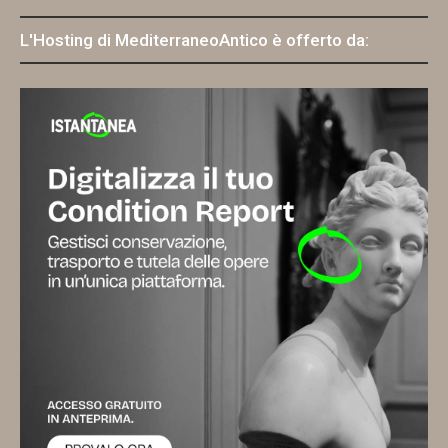
L'Hosting di MediterraneoAntico è offerto da: