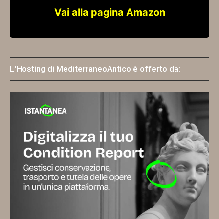
Vai alla pagina Amazon
L'Hosting di MediterraneoAntico è offerto da: