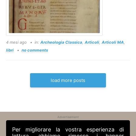
4 mesi ago
in:
Archeologia Classica
,
Articoli
,
Articoli MA
,
libri
no comments
load more posts
Advertisement
Per migliorare la vostra esperienza di
lettura, abbiamo rimosso i banner