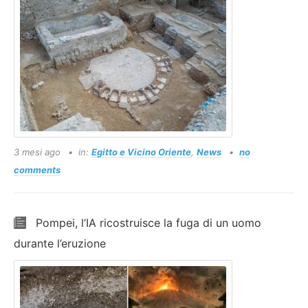
3 mesi ago
in:
Egitto e Vicino Oriente
,
News
no
comments
Pompei, l’IA ricostruisce la fuga di un uomo
durante l’eruzione