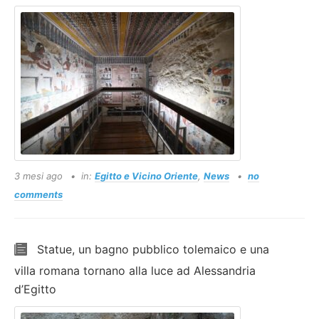
3 mesi ago
in:
Egitto e Vicino Oriente
,
News
no
comments
Statue, un bagno pubblico tolemaico e una
villa romana tornano alla luce ad Alessandria
d’Egitto