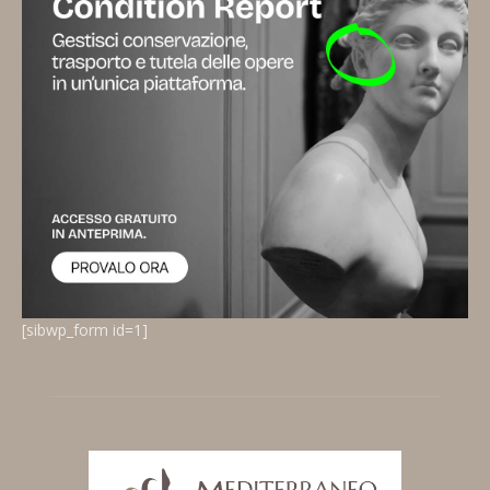
[sibwp_form id=1]