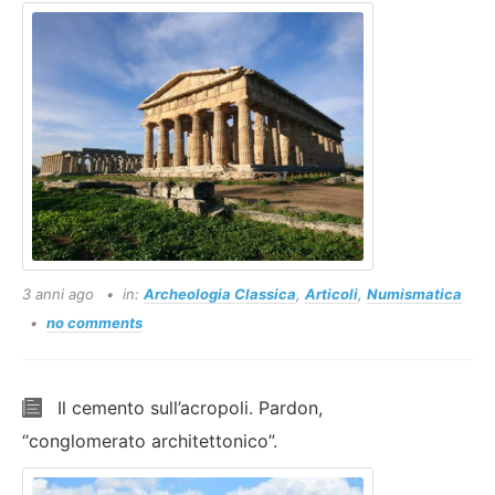
3 anni ago
in:
Archeologia Classica
,
Articoli
,
Numismatica
no comments
Il cemento sull’acropoli. Pardon,
“conglomerato architettonico”.