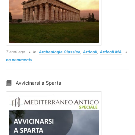
7 anni ago
in:
Archeologia Classica
,
Articoli
,
Articoli MA
no comments
Avvicinarsi a Sparta