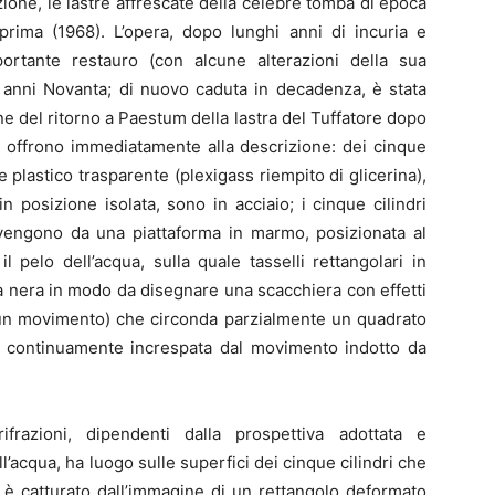
ione, le lastre affrescate della celebre tomba di epoca
rima (1968). L’opera, dopo lunghi anni di incuria e
ortante restauro (con alcune alterazioni della sua
i anni Novanta; di nuovo caduta in decadenza, è stata
one del ritorno a Paestum della lastra del Tuffatore dopo
 si offrono immediatamente alla descrizione: dei cinque
e plastico trasparente (plexigass riempito di glicerina),
n posizione isolata, sono in acciaio; i cinque cilindri
rovengono da una piattaforma in marmo, posizionata al
l pelo dell’acqua, sulla quale tasselli rettangolari in
ra nera in modo da disegnare una scacchiera con effetti
e un movimento) che circonda parzialmente un quadrato
a è continuamente increspata dal movimento indotto da
frazioni, dipendenti dalla prospettiva adottata e
acqua, ha luogo sulle superfici dei cinque cilindri che
o è catturato dall’immagine di un rettangolo deformato