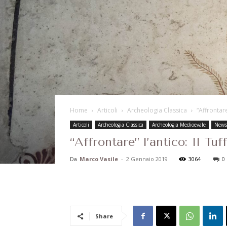
Home
Articoli
Archeologia Classica
“Affrontare
Articoli
Archeologia Classica
Archeologia Medioevale
News
“Affrontare” l’antico: Il T
Da
Marco Vasile
-
2 Gennaio 2019
3064
0
Share