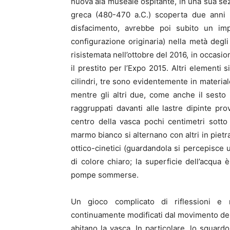
nuova ala museale ospitante, in una sua sez
greca (480-470 a.C.) scoperta due anni p
disfacimento, avrebbe poi subito un imp
configurazione originaria) nella metà degl
risistemata nell’ottobre del 2016, in occasi
il prestito per l’Expo 2015. Altri elementi
cilindri, tre sono evidentemente in material
mentre gli altri due, come anche il sesto i
raggruppati davanti alle lastre dipinte p
centro della vasca pochi centimetri sotto i
marmo bianco si alternano con altri in piet
ottico-cinetici (guardandola si percepisc
di colore chiaro; la superficie dell’acqu
pompe sommerse.
Un gioco complicato di riflessioni e ri
continuamente modificati dal movimento dell’
abitano la vasca. In particolare, lo sguard