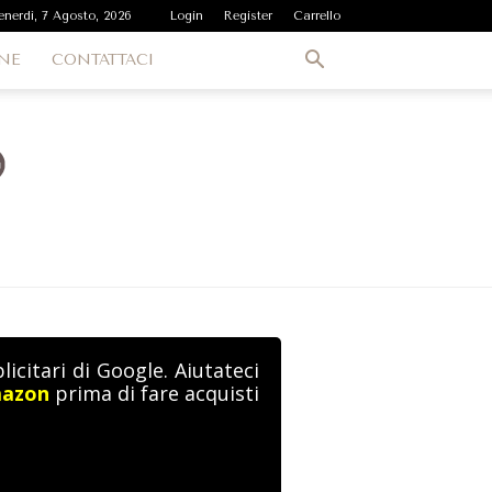
enerdì, 7 Agosto, 2026
Login
Register
Carrello
NE
CONTATTACI
icitari di Google. Aiutateci
mazon
prima di fare acquisti