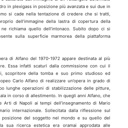
ndro in plexigass in posizione più avanzata e sui due in
imo si cade nella tentazione di credere che si tratti,
proprio dell’immagine della lastra di copertura della
 ne richiama quello dell’intonaco. Subito dopo ci si
resente sulla superficie marmorea della piattaforma
opera di Alfano del 1970-1972 appare destinata al più
e. Essa infatti scaturì dalla commissione con cui il
li, scopritore della tomba e suo primo studioso ed
enopeo Carlo Alfano di realizzare un’opera in grado di
po lunghe operazioni di stabilizzazione delle pitture,
a in corso di allestimento. In quegli anni Alfano, che
e Arti di Napoli ai tempi dell’insegnamento di Mario
ario internazionale. Sollecitata dalla riflessione sul
la posizione del soggetto nel mondo e su quello del
a sua ricerca estetica era oramai approdata alle