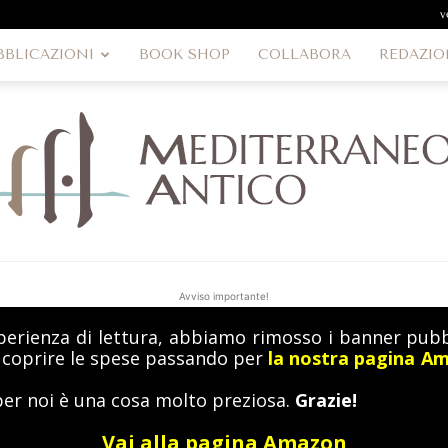
v
BBLICAZIONI
BOOK SHOP
COLLABORA
REDAZIO
Avviso importante!
perienza di lettura, abbiamo rimosso i banner pubbl
MediterraneoAntico
a coprire le spese passando per
la nostra pagina A
per noi è una cosa molto preziosa.
Grazie!
Vai alla pagina Amazon