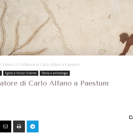
” l’antico: Il Tuffatore di Carlo Alfano a Paestum
Egitto e Vicino Oriente
Storia e archeologia
uffatore di Carlo Alfano a Paestum
C