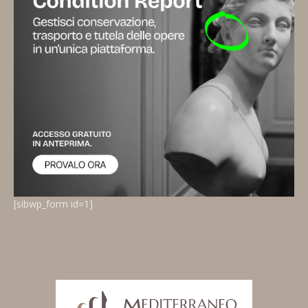
[sibwp_form id=1]