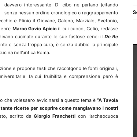
davvero interessante. Di cibo ne parlano (citando
S
senza nessun ordine cronologico o raggruppamento
Vecchio e Plinio il Giovane, Galeno, Marziale, Svetonio,
elebre
Marco Gavio Apicio
il cui cuoco, Celio, redasse
enivano cucinate durante le sue fastose cene: il
De Re
ente e senza troppa cura, è senza dubbio la principale
cucina nell’antica Roma.
azione e propone testi che raccolgono le fonti originali,
niversitarie, la cui fruibilità e comprensione però è
oro che volessero avvicinarsi a questo tema è
“A Tavola
e tante ricette per scoprire come mangiavano i nostri
sto, scritto da
Giorgio Franchetti
con l’archeocuoca