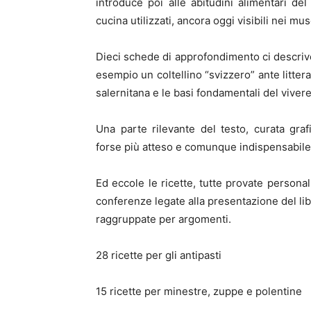
introduce poi alle abitudini alimentari de
cucina utilizzati, ancora oggi visibili nei mu
Dieci schede di approfondimento ci descrivon
esempio un coltellino “svizzero” ante litter
salernitana e le basi fondamentali del viver
Una parte rilevante del testo, curata gra
forse più atteso e comunque indispensabile i
Ed eccole le ricette, tutte provate person
conferenze legate alla presentazione del l
raggruppate per argomenti.
28 ricette per gli antipasti
15 ricette per minestre, zuppe e polentine