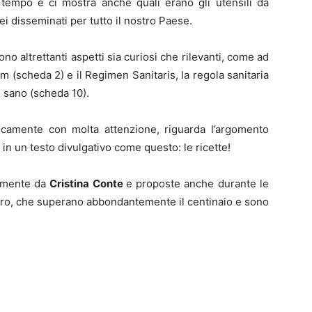
l tempo e ci mostra anche quali erano gli utensili da
sei disseminati per tutto il nostro Paese.
o altrettanti aspetti sia curiosi che rilevanti, come ad
am (scheda 2) e il Regimen Sanitaris, la regola sanitaria
e sano (scheda 10).
ficamente con molta attenzione, riguarda l’argomento
n un testo divulgativo come questo: le ricette!
almente da
Cristina Conte
e proposte anche durante le
ibro, che superano abbondantemente il centinaio e sono