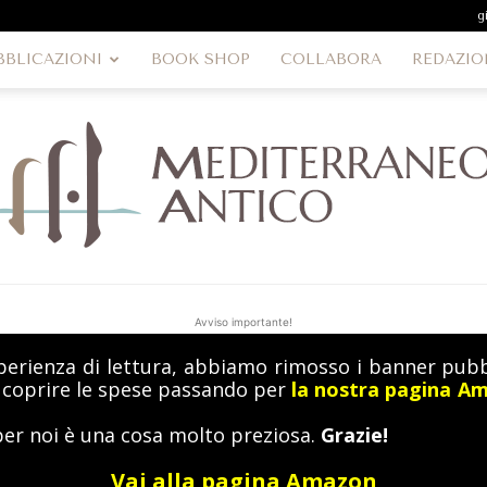
g
BBLICAZIONI
BOOK SHOP
COLLABORA
REDAZIO
Avviso importante!
perienza di lettura, abbiamo rimosso i banner pubbl
MediterraneoAntico
a coprire le spese passando per
la nostra pagina A
per noi è una cosa molto preziosa.
Grazie!
Vai alla pagina Amazon