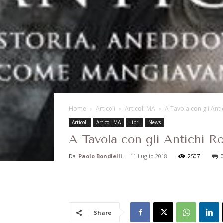
Home
Articoli
Articoli MA
A Tavola con gli Ant
Articoli
Articoli MA
Libri
News
A Tavola con gli Antichi R
Da
Paolo Bondielli
-
11 Luglio 2018
2507
Share