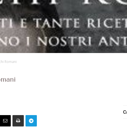
ichi Romani
omani
0
C