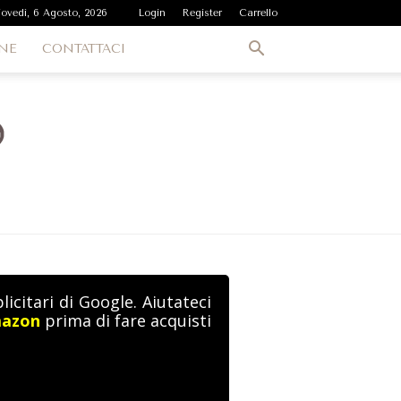
iovedì, 6 Agosto, 2026
Login
Register
Carrello
NE
CONTATTACI
icitari di Google. Aiutateci
mazon
prima di fare acquisti