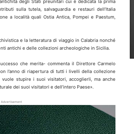
 antichità degli Stati preunitari cui è dedicata la prima
ibuti sulla tutela, salvaguardia e restauri dell’Italia
ione a località quali Ostia Antica, Pompei e Paestum,
chivistica e la letteratura di viaggio in Calabria nonché
ti antichi e delle collezioni archeologiche in Sicilia.
il successo che merita- commenta il Direttore Carmelo
l’anno di riapertura di tutti i livelli della collezione
uole stupire i suoi visitatori, accoglierli, ma anche
urale dei suoi visitatori e dell’intero Paese».
Advertisement