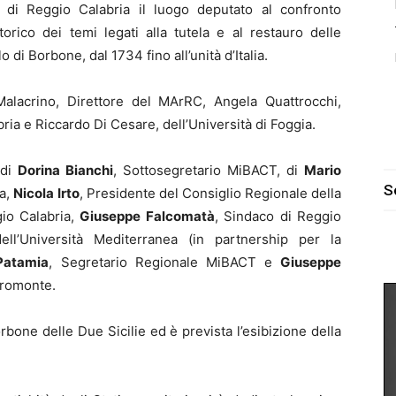
 di Reggio Calabria il luogo deputato al confronto
orico dei temi legati alla tutela e al restauro delle
o di Borbone, dal 1734 fino all’unità d’Italia.
Malacrino, Direttore del MArRC, Angela Quattrocchi,
ria e Riccardo Di Cesare, dell’Università di Foggia.
i di
Dorina Bianchi
, Sottosegretario MiBACT, di
Mario
S
ia,
Nicola Irto
, Presidente del Consiglio Regionale della
gio Calabria,
Giuseppe Falcomatà
, Sindaco di Reggio
ell’Università Mediterranea (in partnership per la
Patamia
, Segretario Regionale MiBACT e
Giuseppe
promonte.
bone delle Due Sicilie ed è prevista l’esibizione della