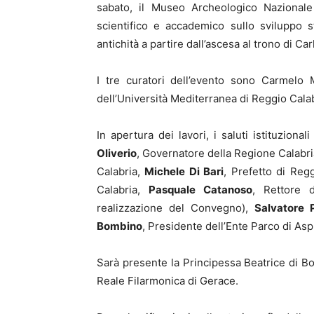
sabato, il Museo Archeologico Nazionale
scientifico e accademico sullo sviluppo st
antichità a partire dall’ascesa al trono di Carl
I tre curatori dell’evento sono Carmelo 
dell’Università Mediterranea di Reggio Calab
In apertura dei lavori, i saluti istituzional
Oliverio
, Governatore della Regione Calabr
Calabria,
Michele Di Bari
, Prefetto di Reg
Calabria,
Pasquale Catanoso
, Rettore d
realizzazione del Convegno),
Salvatore 
Bombino
, Presidente dell’Ente Parco di As
Sarà presente la Principessa Beatrice di Bor
Reale Filarmonica di Gerace.