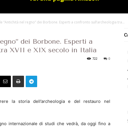
le “Antichità nel regno” dei Borbone. Esperti a confronto sull’archeologia tra...
C
regno” dei Borbone. Esperti a
tra XVII e XIX secolo in Italia
722
0
rere la storia dell’archeologia e del restauro nel
egno internazionale di studi che vedrà, da oggi fino a