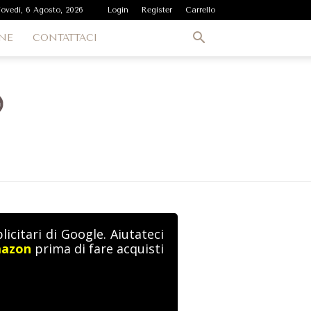
iovedì, 6 Agosto, 2026
Login
Register
Carrello
NE
CONTATTACI
icitari di Google. Aiutateci
mazon
prima di fare acquisti