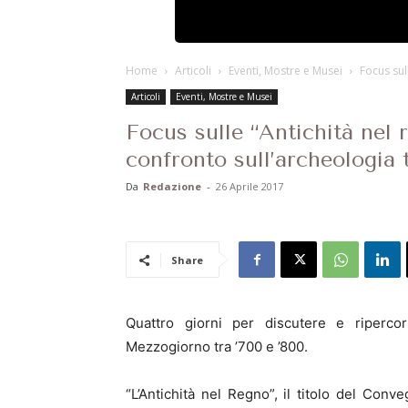
Home
Articoli
Eventi, Mostre e Musei
Focus sul
Articoli
Eventi, Mostre e Musei
Focus sulle “Antichità nel 
confronto sull’archeologia 
Da
Redazione
-
26 Aprile 2017
Share
Quattro giorni per discutere e ripercor
Mezzogiorno tra ’700 e ’800.
“L’Antichità nel Regno”, il titolo del Conv