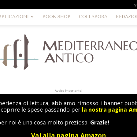
g
BBLICAZIONI
BOOK SHOP
COLLABORA
REDAZIO
Avviso importante!
perienza di lettura, abbiamo rimosso i banner pubbl
MediterraneoAntico
a coprire le spese passando per
la nostra pagina A
per noi è una cosa molto preziosa.
Grazie!
Vai alla pagina Amazon