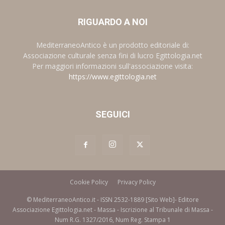
RIGUARDO A NOI
MediterraneoAntico è un prodotto editoriale di:
Associazione culturale senza fini di lucro Egittologia.net
Per maggiori informazioni sull'associazione visita:
https://www.egittologia.net
SEGUICI
Cookie Policy
Privacy Policy
© MediterraneoAntico.it - ISSN 2532-1889 [Sito Web]- Editore
Associazione Egittologia.net - Massa - Iscrizione al Tribunale di Massa -
Num R.G. 1327/2016, Num Reg. Stampa 1