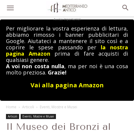
Avviso importante!
Per migliorare la vostra esperienza di lettura,
abbiamo rimosso i banner pubblicitari di
Google. Aiutateci a mantenere il sito così e a
coprire le spese passando per
la nostra
pagina Amazon
prima di fare acquisti di
qualsiasi genere.
A voi non costa nulla
, ma per noi è una cosa
molto preziosa.
Grazie!
Vai alla pagina Amazon
Home
Articoli
Eventi, Mostre e Musei
Articoli
Eventi, Mostre e Musei
Il Museo dei Bronzi al