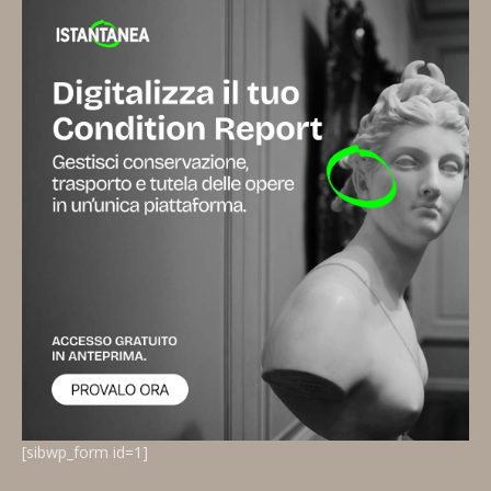
[sibwp_form id=1]