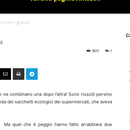
i Torino e gli arabi
C
i
3825
0
o ne combinano una dopo l’altra! Sono riusciti persino
nda dei sacchetti ecologici dei supermercati, che aveva
Ma quel che è peggio hanno fatto arrabbiare due