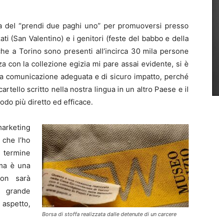
ica del “prendi due paghi uno” per promuoversi presso
i (San Valentino) e i genitori (feste del babbo e della
e a Torino sono presenti all’incirca 30 mila persone
za con la collezione egizia mi pare assai evidente, si è
na comunicazione adeguata e di sicuro impatto, perché
artello scritto nella nostra lingua in un altro Paese e il
do più diretto ed efficace.
arketing
 che l’ho
 termine
 ma è una
non sarà
a grande
 aspetto,
Borsa di stoffa realizzata dalle detenute di un carcere