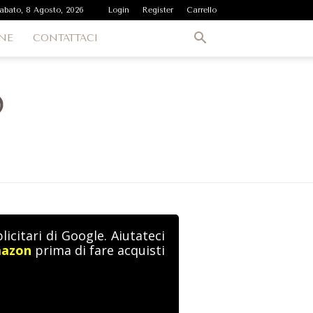
abato, 8 Agosto, 2026
Login
Register
Carrello
NE
CONTATTACI
icitari di Google. Aiutateci
mazon
prima di fare acquisti