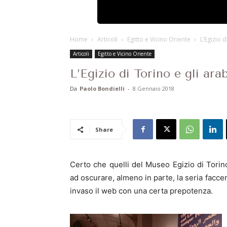
Home
Articoli
Egitto e Vicino Oriente
L’Egizio d
Articoli
Egitto e Vicino Oriente
L’Egizio di Torino e gli arab
Da
Paolo Bondielli
-
8 Gennaio 2018
Share
Certo che quelli del Museo Egizio di Torin
ad oscurare, almeno in parte, la seria facce
invaso il web con una certa prepotenza.