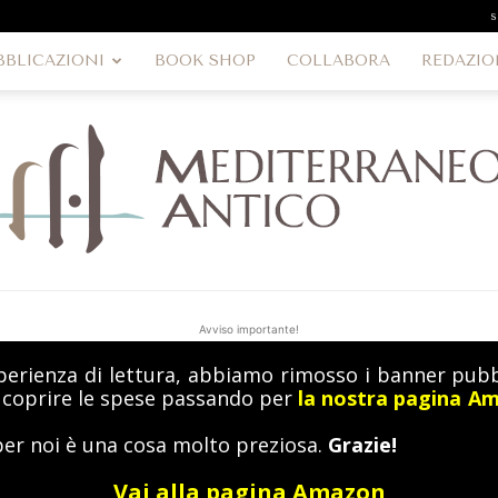
s
BBLICAZIONI
BOOK SHOP
COLLABORA
REDAZIO
Avviso importante!
perienza di lettura, abbiamo rimosso i banner pubbl
MediterraneoAntico
a coprire le spese passando per
la nostra pagina A
per noi è una cosa molto preziosa.
Grazie!
Vai alla pagina Amazon