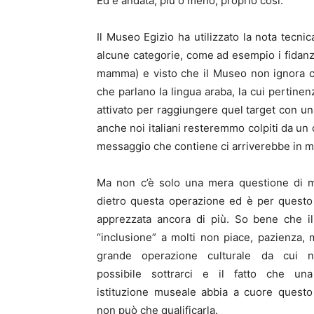
Ed è andata, più o meno, proprio così.
Il Museo Egizio ha utilizzato la nota tecn
alcune categorie, come ad esempio i fidanzat
mamma) e visto che il Museo non ignora ch
che parlano la lingua araba, la cui pertinen
attivato per raggiungere quel target con u
anche noi italiani resteremmo colpiti da un c
messaggio che contiene ci arriverebbe in mo
Ma non c’è solo una mera questione di m
dietro questa operazione ed è per questo
apprezzata ancora di più. So bene che il
“inclusione” a molti non piace, pazienza,
grande operazione culturale da cui 
possibile sottrarci e il fatto che un
istituzione museale abbia a cuore questo
non può che qualificarla.