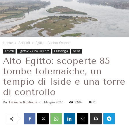
Home
Articoli
Egitto e Vicino Oriente
Articoli
Egitto e Vicino Oriente
Egittologia
News
Alto Egitto: scoperte 85
tombe tolemaiche, un
tempio di Iside e una torre
di controllo
Da
Tiziana Giuliani
-
5 Maggio 2022
3284
0