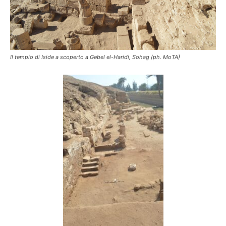
Il tempio di Iside a scoperto a Gebel el-Haridi, Sohag (ph. MoTA)