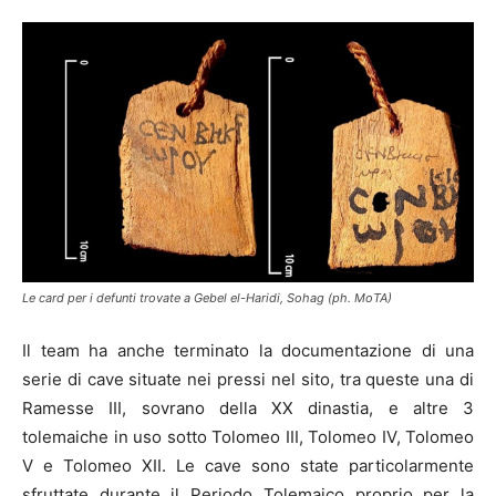
Le card per i defunti trovate a Gebel el-Haridi, Sohag (ph. MoTA)
Il team ha anche terminato la documentazione di una
serie di cave situate nei pressi nel sito, tra queste una di
Ramesse III, sovrano della XX dinastia, e altre 3
tolemaiche in uso sotto Tolomeo III, Tolomeo IV, Tolomeo
V e Tolomeo XII. Le cave sono state particolarmente
sfruttate durante il Periodo Tolemaico proprio per la