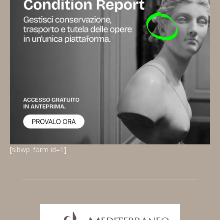
[sibwp_form id=1]