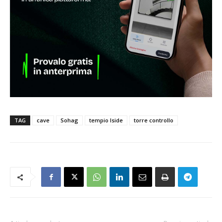
TAG
cave
Sohag
tempio Iside
torre controllo