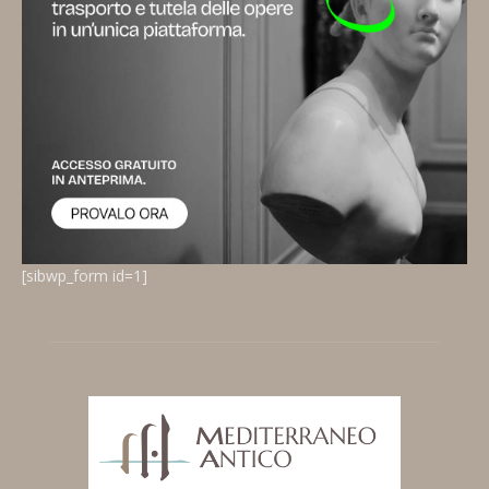
[sibwp_form id=1]