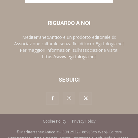
RIGUARDO A NOI
MediterraneoAntico è un prodotto editoriale di:
Associazione culturale senza fini di lucro Egittologia.net
Per maggiori informazioni sull'associazione visita:
https://www.egittologia.net
SEGUICI
Cookie Policy
Privacy Policy
© MediterraneoAntico.it - ISSN 2532-1889 [Sito Web]- Editore