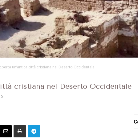
coperta un’antica città cristiana nel Deserto Occidentale
città cristiana nel Deserto Occidentale
0
C