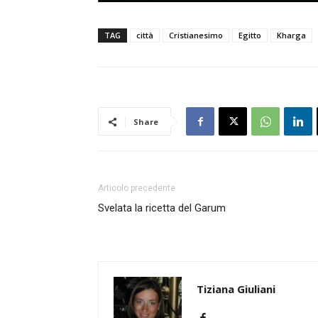
TAG
città
Cristianesimo
Egitto
Kharga
Share
Articolo precedente
Svelata la ricetta del Garum
Tiziana Giuliani