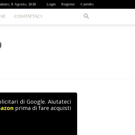
abato, 8 Agosto, 2026
Login
Register
Carrello
NE
CONTATTACI
icitari di Google. Aiutateci
mazon
prima di fare acquisti