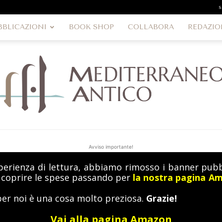
s
BBLICAZIONI
BOOK SHOP
COLLABORA
REDAZIO
Avviso importante!
perienza di lettura, abbiamo rimosso i banner pubbl
MediterraneoAntico
a coprire le spese passando per
la nostra pagina A
per noi è una cosa molto preziosa.
Grazie!
Vai alla pagina Amazon