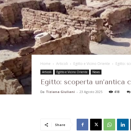
Home
Articoli
Egitto e Vicino Oriente
Egitto: s
Articoli
Egitto e Vicino Oriente
News
Egitto: scoperta un’antica 
Da
Tiziana Giuliani
-
23 Agosto 2025
418
Share