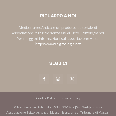
RIGUARDO A NOI
MediterraneoAntico è un prodotto editoriale di:
Associazione culturale senza fini di lucro Egittologia.net
Per maggiori informazioni sull'associazione visita:
https://www.egittologia.net
SEGUICI
Cookie Policy
Privacy Policy
© MediterraneoAntico.it - ISSN 2532-1889 [Sito Web]- Editore
Associazione Egittologia.net - Massa - Iscrizione al Tribunale di Massa -