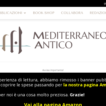
g
BBLICAZIONI
BOOK SHOP
COLLABORA
REDAZIO
Avviso importante!
perienza di lettura, abbiamo rimosso i banner pubbl
MediterraneoAntico
a coprire le spese passando per
la nostra pagina A
per noi è una cosa molto preziosa.
Grazie!
Vai alla pagina Amazon