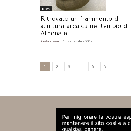
News
Ritrovato un frammento di
scultura arcaica nel tempio di
Athena a...
Redazione
-
13 Settembre 2019
...
1
2
3
5
Per migliorare la vostra es
mantenere il sito così e a
qualsiasi genere.