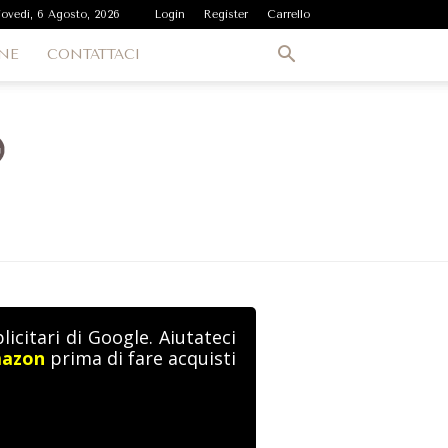
iovedì, 6 Agosto, 2026
Login
Register
Carrello
NE
CONTATTACI
icitari di Google. Aiutateci
mazon
prima di fare acquisti