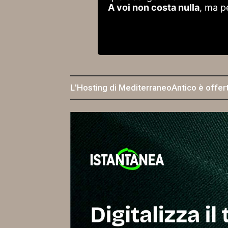
A voi non costa nulla
, ma p
L'Hosting di MediterraneoAntico è offer