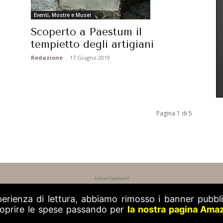
Eventi, Mostre e Musei
Scoperto a Paestum il
tempietto degli artigiani
Redazione
-
17 Giugno 2019
Pagina 1 di 5
Advertisement
perienza di lettura, abbiamo rimosso i banner pubblic
 coprire le spese passando per
la nostra pagina Ama