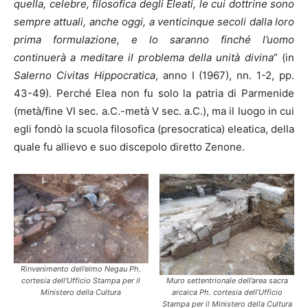
quella, celebre, filosofica degli Eleati, le cui dottrine sono
sempre attuali, anche oggi, a venticinque secoli dalla loro
prima formulazione, e lo saranno finché l’uomo
continuerà a meditare il problema della unità divina
” (in
Salerno Civitas Hippocratica
, anno I (1967), nn. 1-2, pp.
43-49). Perché Elea non fu solo la patria di Parmenide
(metà/fine VI sec. a.C.-metà V sec. a.C.), ma il luogo in cui
egli fondò la scuola filosofica (presocratica) eleatica, della
quale fu allievo e suo discepolo diretto Zenone.
Rinvenimento dell’elmo Negau Ph.
Muro settentrionale dell’area sacra
cortesia dell’Ufficio Stampa per il
arcaica Ph. cortesia dell’Ufficio
Ministero della Cultura
Stampa per il Ministero della Cultura