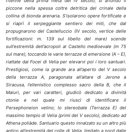
ritenne della prima metà del IV secolo; si affondò il
piccone nella spessa coltre detritica del crinale della
collina di bionda arenaria. S’isolarono opere fortificate e
si riaprì il serpeggiante sentiero dei miti, che dal
propugnarono del Castelluccio (IV secolo, vertice delle
fortificazioni: m. 139 sul libello del mare) scende
sull’estremità dell’acropoli al Castello medioevale (m 75
sul mare), toccando le varie terrazze di emersione (A – E),
riattate dai Focei di Velia per elevarvi poi i loro santuari.
Prestigiosi, come la grande ara all’aperto del V secolo
della terrazza A, paragonata all’altare di Jerone a
Siracusa, l’ellenistico complesso sacro della B, che il
Maiuri, per vari caratteri, giudicò dedicato a divinità
ctonie e nel quale mi riuscì di identificare il
Persephoneion velino; lo stereobate (Terrazza E) del
massimo tempio di Velia (primi del V secolo), dedicato ad
Athena poliàde. Santuario questo innalzato su un altro più
antico all’estremità del colle di Velia, limitato a nord dalle