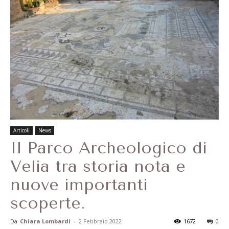
Articoli
News
Il Parco Archeologico di
Velia tra storia nota e
nuove importanti
scoperte.
Da
Chiara Lombardi
-
2 Febbraio 2022
1672
0