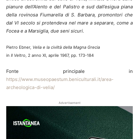
pianure dell’Alento e del Palistro e sud dall’esigua piana
della rovinosa Fiumarella di S. Barbara, promontori che
dal VI secolo si protendeva nel mare a separare, come a
Focea e a Marsiglia, due seni sicuri.
Pietro Ebner,
Velia e la civiltà della Magna Grecia
in
Il Veltro
, 2 anno XI, aprile 1967, pp. 173-184
Fonte principale in
https://www.museopaestum.beniculturali.it/area-
archeologica-di-velia/
Advertisement