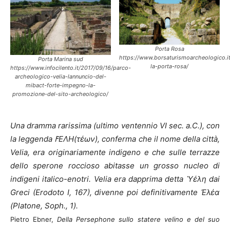
Porta Rosa
https://www.borsaturismoarcheologico.it
Porta Marina sud
la-porta-rosa/
https://www.infocilento.it/2017/09/16/parco-
archeologico-velia-lannuncio-del-
mibact-forte-impegno-la-
promozione-del-sito-archeologico/
Una dramma rarissima (ultimo ventennio VI sec. a.C.), con
la leggenda 𐌅ΕΛΗ(τέων), conferma che il nome della città,
Velia, era originariamente indigeno e che sulle terrazze
dello sperone roccioso abitasse un grosso nucleo di
indigeni italico-enotri. Velia era dapprima detta Ὺέλη dai
Greci (Erodoto I, 167), divenne poi definitivamente Ἐλέα
(Platone, Soph., 1).
Pietro Ebner,
Della Persephone sullo statere velino e del suo