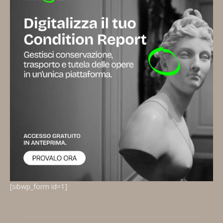
[sibwp_form id=1]