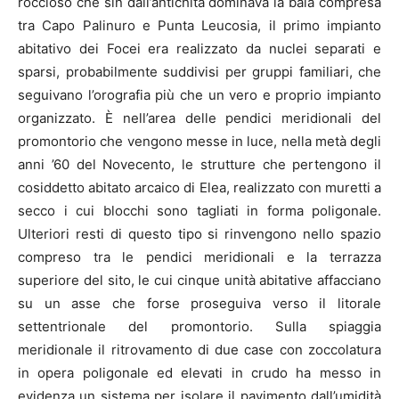
roccioso che sin dall’antichità dominava la baia compresa
tra Capo Palinuro e Punta Leucosia, il primo impianto
abitativo dei Focei era realizzato da nuclei separati e
sparsi, probabilmente suddivisi per gruppi familiari, che
seguivano l’orografia più che un vero e proprio impianto
organizzato. È nell’area delle pendici meridionali del
promontorio che vengono messe in luce, nella metà degli
anni ’60 del Novecento, le strutture che pertengono il
cosiddetto abitato arcaico di Elea, realizzato con muretti a
secco i cui blocchi sono tagliati in forma poligonale.
Ulteriori resti di questo tipo si rinvengono nello spazio
compreso tra le pendici meridionali e la terrazza
superiore del sito, le cui cinque unità abitative affacciano
su un asse che forse proseguiva verso il litorale
settentrionale del promontorio. Sulla spiaggia
meridionale il ritrovamento di due case con zoccolatura
in opera poligonale ed elevati in crudo ha messo in
evidenza un sistema per isolare il pavimento dall’umidità