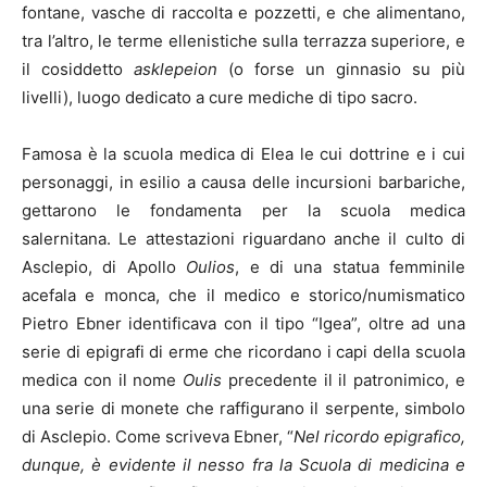
fontane, vasche di raccolta e pozzetti, e che alimentano,
tra l’altro, le terme ellenistiche sulla terrazza superiore, e
il cosiddetto
asklepeion
(o forse un ginnasio su più
livelli), luogo dedicato a cure mediche di tipo sacro.
Famosa è la scuola medica di Elea le cui dottrine e i cui
personaggi, in esilio a causa delle incursioni barbariche,
gettarono le fondamenta per la scuola medica
salernitana. Le attestazioni riguardano anche il culto di
Asclepio, di Apollo
Oulios
, e di una statua femminile
acefala e monca, che il medico e storico/numismatico
Pietro Ebner identificava con il tipo “Igea”, oltre ad una
serie di epigrafi di erme che ricordano i capi della scuola
medica con il nome
Oulis
precedente il il patronimico, e
una serie di monete che raffigurano il serpente, simbolo
di Asclepio. Come scriveva Ebner, “
Nel ricordo epigrafico,
dunque, è evidente il nesso fra la Scuola di medicina e