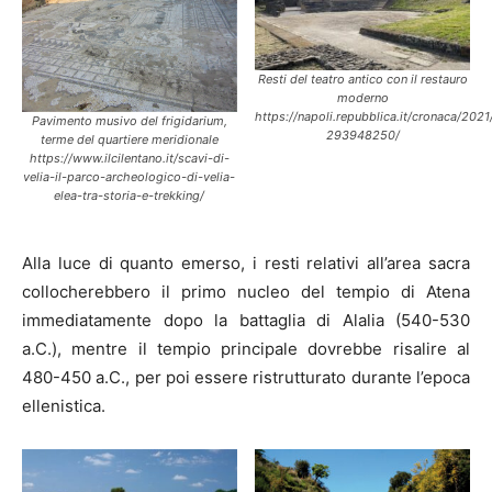
Resti del teatro antico con il restauro
moderno
https://napoli.repubblica.it/cronaca/202
Pavimento musivo del frigidarium,
293948250/
terme del quartiere meridionale
https://www.ilcilentano.it/scavi-di-
velia-il-parco-archeologico-di-velia-
elea-tra-storia-e-trekking/
Alla luce di quanto emerso, i resti relativi all’area sacra
collocherebbero il primo nucleo del tempio di Atena
immediatamente dopo la battaglia di Alalia (540-530
a.C.), mentre il tempio principale dovrebbe risalire al
480-450 a.C., per poi essere ristrutturato durante l’epoca
ellenistica.