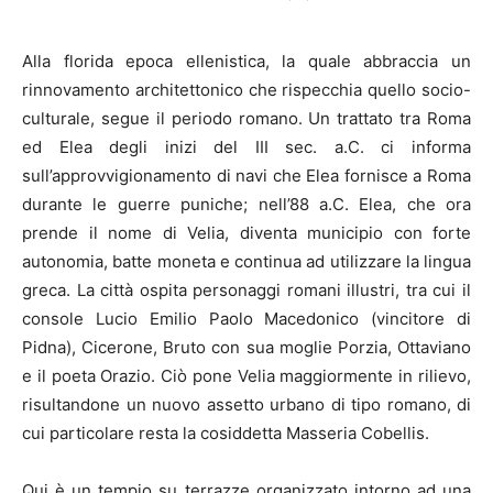
Alla florida epoca ellenistica, la quale abbraccia un
rinnovamento architettonico che rispecchia quello socio-
culturale, segue il periodo romano. Un trattato tra Roma
ed Elea degli inizi del III sec. a.C. ci informa
sull’approvvigionamento di navi che Elea fornisce a Roma
durante le guerre puniche; nell’88 a.C. Elea, che ora
prende il nome di Velia, diventa municipio con forte
autonomia, batte moneta e continua ad utilizzare la lingua
greca. La città ospita personaggi romani illustri, tra cui il
console Lucio Emilio Paolo Macedonico (vincitore di
Pidna), Cicerone, Bruto con sua moglie Porzia, Ottaviano
e il poeta Orazio. Ciò pone Velia maggiormente in rilievo,
risultandone un nuovo assetto urbano di tipo romano, di
cui particolare resta la cosiddetta Masseria Cobellis.
Qui è un tempio su terrazze organizzato intorno ad una