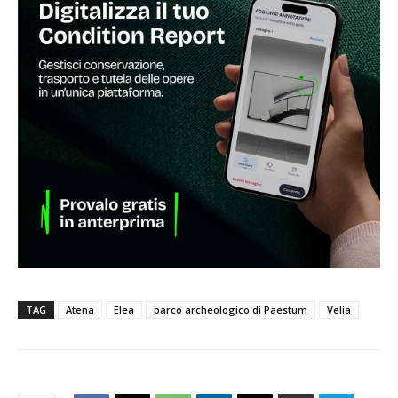
TAG
Atena
Elea
parco archeologico di Paestum
Velia