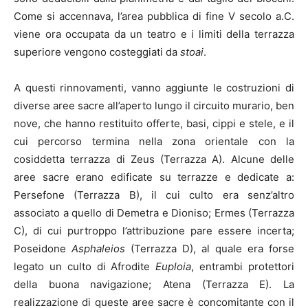
Come si accennava, l’area pubblica di fine V secolo a.C.
viene ora occupata da un teatro e i limiti della terrazza
superiore vengono costeggiati da
stoai
.
A questi rinnovamenti, vanno aggiunte le costruzioni di
diverse aree sacre all’aperto lungo il circuito murario, ben
nove, che hanno restituito offerte, basi, cippi e stele, e il
cui percorso termina nella zona orientale con la
cosiddetta terrazza di Zeus (Terrazza A). Alcune delle
aree sacre erano edificate su terrazze e dedicate a:
Persefone (Terrazza B), il cui culto era senz’altro
associato a quello di Demetra e Dioniso; Ermes (Terrazza
C), di cui purtroppo l’attribuzione pare essere incerta;
Poseidone
Asphaleios
(Terrazza D), al quale era forse
legato un culto di Afrodite
Euploia
, entrambi protettori
della buona navigazione; Atena (Terrazza E). La
realizzazione di queste aree sacre è concomitante con il